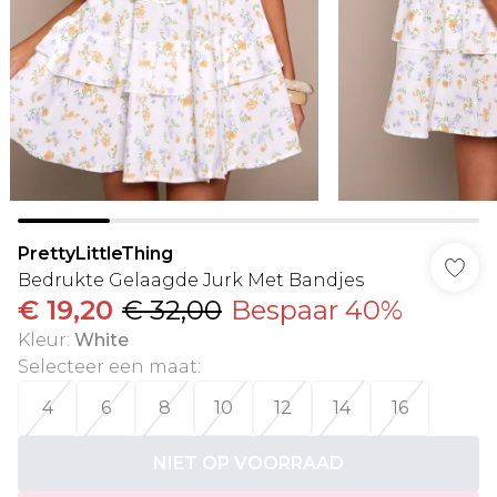
PrettyLittleThing
Bedrukte Gelaagde Jurk Met Bandjes
€ 19,20
€ 32,00
Bespaar 40%
Kleur
:
White
Selecteer een maat
:
4
6
8
10
12
14
16
NIET OP VOORRAAD