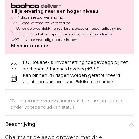
Til je ervaring naar een hoger niveau
14 dagen retourverlenging
5 €/dag vertraging vergoeding
Volledige orderdekking (verloren, gestolen, beschadigd) met
directe uitbetaling bij in aanmerking komende claims
Gratis en eenvoudig doorverkopen
Meer informatie
EU Douane- & Invoerheffing toegevoegd bij het
afrekenen. Standaardlevering €5.99
Kan binnen 28 dagen worden geretourneerd
Uitsluitingen van toepassing.
Bekijk ons
retourbeleid
18+, algemene voorwaarden van toepassing. Krediet
onder voorbehoud van status
Beschrijving
Charmant gelaagd ontwerp met drie