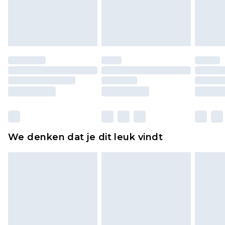
piercingsieraden, seksspeeltjes, en badkleding of
lingerie als de hygiënezegel niet op zijn plaats zit
of is verbroken.
Schoenen en/of kledingstukken moeten
ongedragen en ongewassen zijn met de
originele labels eraan bevestigd. Schoenen
moeten ook binnenshuis worden gepast.
Huishoudelijke artikelen, zoals beddengoed,
matrassen, toppers en kussens, moeten
ongebruikt zijn en in de originele, ongeopende
We denken dat je dit leuk vindt
verpakking zitten. Dit heeft geen invloed op uw
wettelijke rechten.
Klik
hier
om ons volledige retourbeleid te
bekijken.