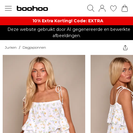
10% Extra Korting! Code: EXTRA​
Deze website gebruikt door AI gegenereerde en bewerkte
afbeeldingen.
Jurken
/
Dagjaponnen