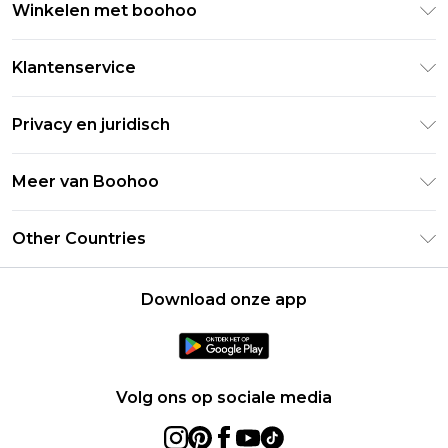
Winkelen met boohoo
Klarna
Klantenservice
Clearpay
Retourneer uw bestelling
Studentenkorting - Student Beans
Privacy en juridisch
Veelgestelde vragen
Studentenkorting - UNiDAYS
Privacybeleid
Leveringsinformatie
Meer van Boohoo
Boohoo App
Algemene voorwaarden
Retourinformatie
Maatgids
Verklaring over moderne slavernij
Over cookies
Other Countries
Neem contact met ons op
Carrières bij Boohoo
Gebruiksvoorwaarden
United States
Producten
Download onze app
France
Ireland
Netherlands
Volg ons op sociale media
Australia
Sweden