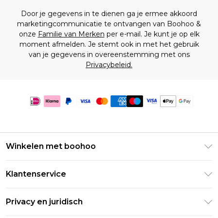
Door je gegevens in te dienen ga je ermee akkoord
marketingcommunicatie te ontvangen van Boohoo &
onze
Familie van Merken
per e-mail. Je kunt je op elk
moment afmelden. Je stemt ook in met het gebruik
van je gegevens in overeenstemming met ons
Privacybeleid.
Winkelen met boohoo
Klarna
Klantenservice
Clearpay
Retourneer uw bestelling
Studentenkorting - Student Beans
Privacy en juridisch
Veelgestelde vragen
Studentenkorting - UNiDAYS