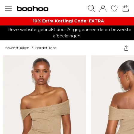
10% Extra Korting! Code: EXTRA​
Deze website gebruikt door AI gegenereerde en bewerkte
afbeeldingen.
Bovenstukken
/
Bardot Tops