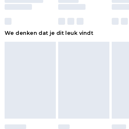
moeten ook binnenshuis worden gepast.
Huishoudelijke artikelen, zoals beddengoed,
matrassen, toppers en kussens, moeten
ongebruikt zijn en in de originele, ongeopende
We denken dat je dit leuk vindt
verpakking zitten. Dit heeft geen invloed op uw
wettelijke rechten.
Klik
hier
om ons volledige retourbeleid te
bekijken.