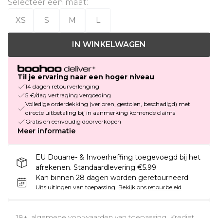
Selecteer een maat
:
XS
S
M
L
IN WINKELWAGEN
Til je ervaring naar een hoger niveau
14 dagen retourverlenging
5 €/dag vertraging vergoeding
Volledige orderdekking (verloren, gestolen, beschadigd) met
directe uitbetaling bij in aanmerking komende claims
Gratis en eenvoudig doorverkopen
Meer informatie
EU Douane- & Invoerheffing toegevoegd bij het
afrekenen. Standaardlevering €5.99
Kan binnen 28 dagen worden geretourneerd
Uitsluitingen van toepassing.
Bekijk ons
retourbeleid
18+, algemene voorwaarden van toepassing. Krediet