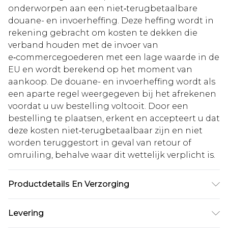
onderworpen aan een niet‑terugbetaalbare
douane- en invoerheffing. Deze heffing wordt in
rekening gebracht om kosten te dekken die
verband houden met de invoer van
e‑commercegoederen met een lage waarde in de
EU en wordt berekend op het moment van
aankoop. De douane- en invoerheffing wordt als
een aparte regel weergegeven bij het afrekenen
voordat u uw bestelling voltooit. Door een
bestelling te plaatsen, erkent en accepteert u dat
deze kosten niet‑terugbetaalbaar zijn en niet
worden teruggestort in geval van retour of
omruiling, behalve waar dit wettelijk verplicht is.
Productdetails En Verzorging
66,0% viscose, 34,0% polyester. Let op: door het
Levering
gebruikte materiaal kan kleur afgeven.