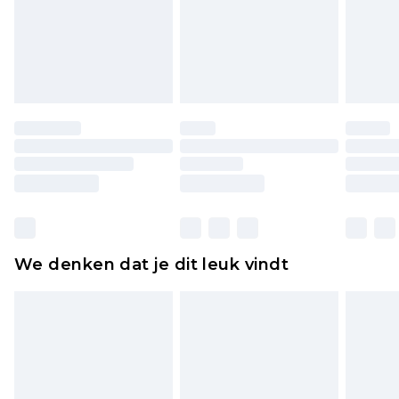
piercingsieraden, seksspeeltjes, en badkleding of
lingerie als de hygiënezegel niet op zijn plaats zit
of is verbroken.
Schoenen en/of kledingstukken moeten
ongedragen en ongewassen zijn met de
originele labels eraan bevestigd. Schoenen
moeten ook binnenshuis worden gepast.
Huishoudelijke artikelen, zoals beddengoed,
matrassen, toppers en kussens, moeten
ongebruikt zijn en in de originele, ongeopende
We denken dat je dit leuk vindt
verpakking zitten. Dit heeft geen invloed op uw
wettelijke rechten.
Klik
hier
om ons volledige retourbeleid te
bekijken.