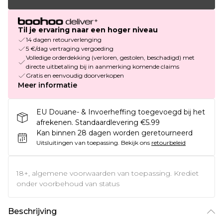
Til je ervaring naar een hoger niveau
14 dagen retourverlenging
5 €/dag vertraging vergoeding
Volledige orderdekking (verloren, gestolen, beschadigd) met
directe uitbetaling bij in aanmerking komende claims
Gratis en eenvoudig doorverkopen
Meer informatie
EU Douane- & Invoerheffing toegevoegd bij het
afrekenen. Standaardlevering €5.99
Kan binnen 28 dagen worden geretourneerd
Uitsluitingen van toepassing.
Bekijk ons
retourbeleid
18+, algemene voorwaarden van toepassing. Krediet
onder voorbehoud van status
Beschrijving