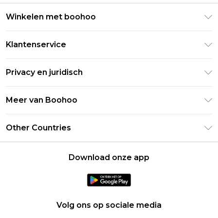
Winkelen met boohoo
Klarna
Klantenservice
Clearpay
Retourneer uw bestelling
Studentenkorting - Student Beans
Privacy en juridisch
Veelgestelde vragen
Studentenkorting - UNiDAYS
Privacybeleid
Leveringsinformatie
Meer van Boohoo
Boohoo App
Algemene voorwaarden
Retourinformatie
Maatgids
Verklaring over moderne slavernij
Over cookies
Other Countries
Neem contact met ons op
Carrières bij Boohoo
Gebruiksvoorwaarden
United States
Producten
Download onze app
France
Ireland
Netherlands
Volg ons op sociale media
Australia