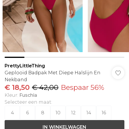
PrettyLittleThing
Geplooid Badpak Met Diepe Halslijn En
Nekband
€ 18,50
€ 42,00
Bespaar 56%
Kleur
:
Fuschia
Selecteer een maat
:
4
6
8
10
12
14
16
IN WINKELWAGEN