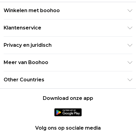
Winkelen met boohoo
Klarna
Klantenservice
Clearpay
Retourneer uw bestelling
Studentenkorting - Student Beans
Privacy en juridisch
Veelgestelde vragen
Studentenkorting - UNiDAYS
Privacybeleid
Leveringsinformatie
Meer van Boohoo
Boohoo App
Algemene voorwaarden
Retourinformatie
Maatgids
Verklaring over moderne slavernij
Over cookies
Other Countries
Neem contact met ons op
Carrières bij Boohoo
Gebruiksvoorwaarden
United States
Producten
Download onze app
France
Ireland
Netherlands
Volg ons op sociale media
Australia