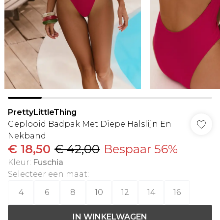
PrettyLittleThing
Geplooid Badpak Met Diepe Halslijn En
Nekband
€ 18,50
€ 42,00
Bespaar 56%
Kleur
:
Fuschia
Selecteer een maat
:
4
6
8
10
12
14
16
IN WINKELWAGEN