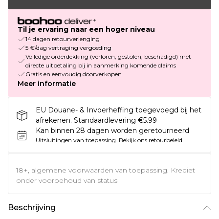
Til je ervaring naar een hoger niveau
14 dagen retourverlenging
5 €/dag vertraging vergoeding
Volledige orderdekking (verloren, gestolen, beschadigd) met
directe uitbetaling bij in aanmerking komende claims
Gratis en eenvoudig doorverkopen
Meer informatie
EU Douane- & Invoerheffing toegevoegd bij het
afrekenen. Standaardlevering €5.99
Kan binnen 28 dagen worden geretourneerd
Uitsluitingen van toepassing.
Bekijk ons
retourbeleid
18+, algemene voorwaarden van toepassing. Krediet
onder voorbehoud van status
Beschrijving