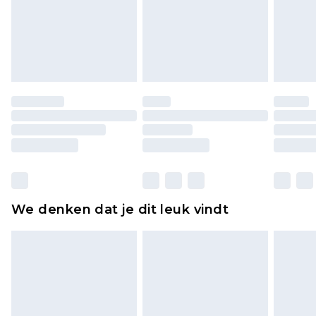
piercingsieraden, seksspeeltjes, en badkleding of
lingerie als de hygiënezegel niet op zijn plaats zit
of is verbroken.
Schoenen en/of kledingstukken moeten
ongedragen en ongewassen zijn met de
originele labels eraan bevestigd. Schoenen
moeten ook binnenshuis worden gepast.
Huishoudelijke artikelen, zoals beddengoed,
matrassen, toppers en kussens, moeten
ongebruikt zijn en in de originele, ongeopende
We denken dat je dit leuk vindt
verpakking zitten. Dit heeft geen invloed op uw
wettelijke rechten.
Klik
hier
om ons volledige retourbeleid te
bekijken.