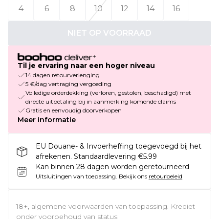
4
6
8
10
12
14
16
NIET OP VOORRAAD
Til je ervaring naar een hoger niveau
14 dagen retourverlenging
5 €/dag vertraging vergoeding
Volledige orderdekking (verloren, gestolen, beschadigd) met
directe uitbetaling bij in aanmerking komende claims
Gratis en eenvoudig doorverkopen
Meer informatie
EU Douane- & Invoerheffing toegevoegd bij het
afrekenen. Standaardlevering €5.99
Kan binnen 28 dagen worden geretourneerd
Uitsluitingen van toepassing.
Bekijk ons
retourbeleid
18+, algemene voorwaarden van toepassing. Krediet
onder voorbehoud van status