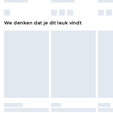
Huishoudelijke artikelen, zoals beddengoed,
matrassen, toppers en kussens, moeten
ongebruikt zijn en in de originele, ongeopende
We denken dat je dit leuk vindt
verpakking zitten. Dit heeft geen invloed op uw
wettelijke rechten.
Klik
hier
om ons volledige retourbeleid te
bekijken.