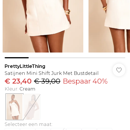
PrettyLittleThing
Satijnen Mini Shift Jurk Met Bustdetail
€ 23,40
€ 39,00
Bespaar 40%
Kleur
:
Cream
Selecteer een maat
: