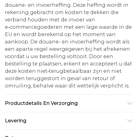
douane- en invoerheffing. Deze heffing wordt in
rekening gebracht om kosten te dekken die
verband houden met de invoer van
e‑commercegoederen met een lage waarde in de
EU en wordt berekend op het moment van
aankoop. De douane- en invoerheffing wordt als
een aparte regel weergegeven bij het afrekenen
voordat u uw bestelling voltooit. Door een
bestelling te plaatsen, erkent en accepteert u dat
deze kosten niet‑terugbetaalbaar zijn en niet
worden teruggestort in geval van retour of
omruiling, behalve waar dit wettelijk verplicht is.
Productdetails En Verzorging
100.0% Polyester Let op: door de gebruikte stof
Levering
kan kleur afgeven.
Standaardlevering Nederland
€5.99