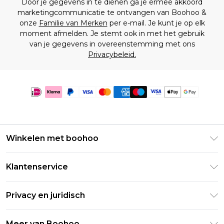
Door je gegevens in te dienen ga je ermee akkoord
marketingcommunicatie te ontvangen van Boohoo &
onze
Familie van Merken
per e-mail. Je kunt je op elk
moment afmelden. Je stemt ook in met het gebruik
van je gegevens in overeenstemming met ons
Privacybeleid.
Winkelen met boohoo
Klarna
Klantenservice
Clearpay
Retourneer uw bestelling
Studentenkorting - Student Beans
Privacy en juridisch
Veelgestelde vragen
Studentenkorting - UNiDAYS
Privacybeleid
Leveringsinformatie
Meer van Boohoo