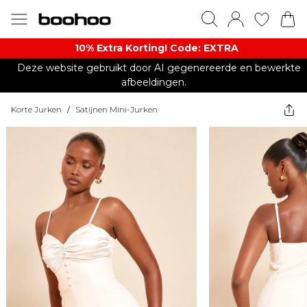
10% Extra Korting! Code: EXTRA​
Deze website gebruikt door AI gegenereerde en bewerkte
afbeeldingen.
Korte Jurken
/
Satijnen Mini-Jurken