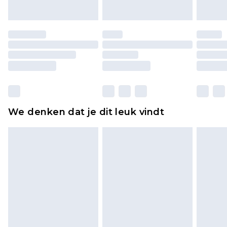
of is verbroken.
Schoenen en/of kledingstukken moeten
ongedragen en ongewassen zijn met de
originele labels eraan bevestigd. Schoenen
moeten ook binnenshuis worden gepast.
Huishoudelijke artikelen, zoals beddengoed,
matrassen, toppers en kussens, moeten
ongebruikt zijn en in de originele, ongeopende
We denken dat je dit leuk vindt
verpakking zitten. Dit heeft geen invloed op uw
wettelijke rechten.
Klik
hier
om ons volledige retourbeleid te
bekijken.