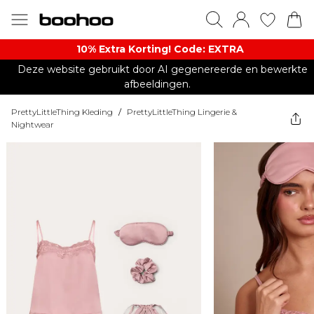
10% Extra Korting! Code: EXTRA​
Deze website gebruikt door AI gegenereerde en bewerkte
afbeeldingen.
PrettyLittleThing Kleding
/
PrettyLittleThing Lingerie &
Nightwear