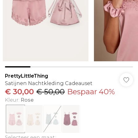
PrettyLittleThing
Satijnen Nachtkleding Cadeauset
€ 30,00
€ 50,00
Bespaar 40%
Kleur
:
Rose
Selecteer een maat
: