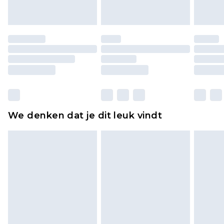
of is verbroken.
Schoenen en/of kledingstukken moeten
ongedragen en ongewassen zijn met de
originele labels eraan bevestigd. Schoenen
moeten ook binnenshuis worden gepast.
Huishoudelijke artikelen, zoals beddengoed,
matrassen, toppers en kussens, moeten
ongebruikt zijn en in de originele, ongeopende
We denken dat je dit leuk vindt
verpakking zitten. Dit heeft geen invloed op uw
wettelijke rechten.
Klik
hier
om ons volledige retourbeleid te
bekijken.