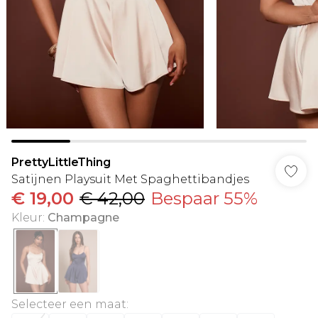
PrettyLittleThing
Satijnen Playsuit Met Spaghettibandjes
€ 19,00
€ 42,00
Bespaar 55%
Kleur
:
Champagne
Selecteer een maat
: