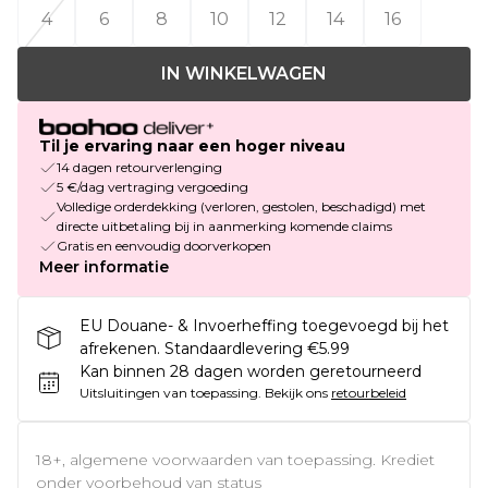
4
6
8
10
12
14
16
IN WINKELWAGEN
Til je ervaring naar een hoger niveau
14 dagen retourverlenging
5 €/dag vertraging vergoeding
Volledige orderdekking (verloren, gestolen, beschadigd) met
directe uitbetaling bij in aanmerking komende claims
Gratis en eenvoudig doorverkopen
Meer informatie
EU Douane- & Invoerheffing toegevoegd bij het
afrekenen. Standaardlevering €5.99
Kan binnen 28 dagen worden geretourneerd
Uitsluitingen van toepassing.
Bekijk ons
retourbeleid
18+, algemene voorwaarden van toepassing. Krediet
onder voorbehoud van status