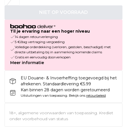
NIET OP VOORRAAD
Til je ervaring naar een hoger niveau
14 dagen retourverlenging
5 €/dag vertraging vergoeding
Volledige orderdekking (verloren, gestolen, beschadigd) met
directe uitbetaling bij in aanmerking komende claims
Gratis en eenvoudig doorverkopen
Meer informatie
EU Douane- & Invoerheffing toegevoegd bij het
afrekenen. Standaardlevering €5.99
Kan binnen 28 dagen worden geretourneerd
Uitsluitingen van toepassing.
Bekijk ons
retourbeleid
18+, algemene voorwaarden van toepassing. Krediet
onder voorbehoud van status