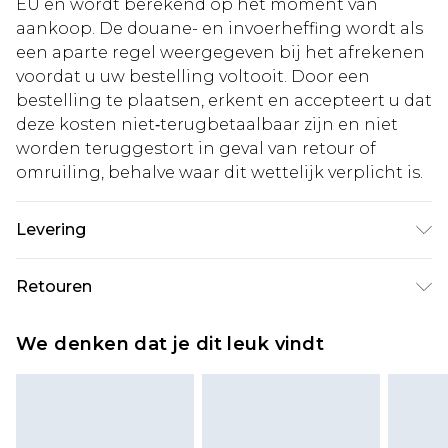
EU en wordt berekend op het moment van
aankoop. De douane- en invoerheffing wordt als
een aparte regel weergegeven bij het afrekenen
voordat u uw bestelling voltooit. Door een
bestelling te plaatsen, erkent en accepteert u dat
deze kosten niet‑terugbetaalbaar zijn en niet
worden teruggestort in geval van retour of
omruiling, behalve waar dit wettelijk verplicht is.
Levering
Standaardlevering Nederland
€5.99
Retouren
Tot 5 werkdagen
Is er iets niet helemaal in orde? U heeft 21 dagen
Expressdienst Nederland
€14.99
We denken dat je dit leuk vindt
vanaf de dag dat u het ontvangt om iets terug te
Tot 2 werkdagen
sturen.
Houd er rekening mee dat er een retourkosten
van €7 per pakket in mindering wordt gebracht