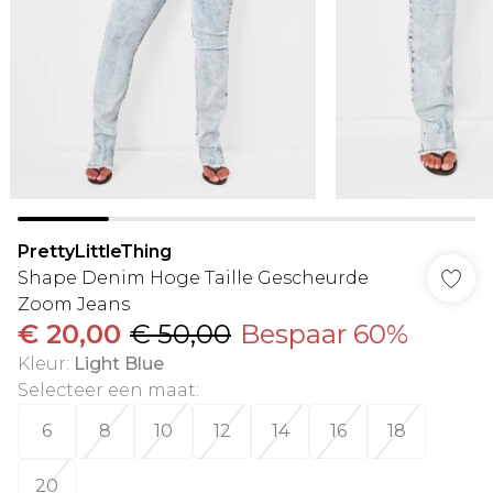
PrettyLittleThing
Shape Denim Hoge Taille Gescheurde
Zoom Jeans
€ 20,00
€ 50,00
Bespaar 60%
Kleur
:
Light Blue
Selecteer een maat
:
6
8
10
12
14
16
18
20