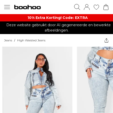
10% Extra Korting! Code: EXTRA​
Deze website gebruikt door AI gegenereerde en bewerkte
afbeeldingen.
Jeans
/
High Waisted Jeans