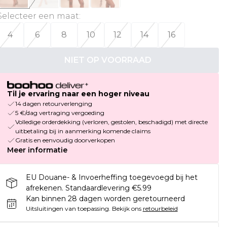
Selecteer een maat
:
4
6
8
10
12
14
16
NIET OP VOORRAAD
Til je ervaring naar een hoger niveau
14 dagen retourverlenging
5 €/dag vertraging vergoeding
Volledige orderdekking (verloren, gestolen, beschadigd) met directe
uitbetaling bij in aanmerking komende claims
Gratis en eenvoudig doorverkopen
Meer informatie
EU Douane- & Invoerheffing toegevoegd bij het
afrekenen. Standaardlevering €5.99
Kan binnen 28 dagen worden geretourneerd
Uitsluitingen van toepassing.
Bekijk ons
retourbeleid