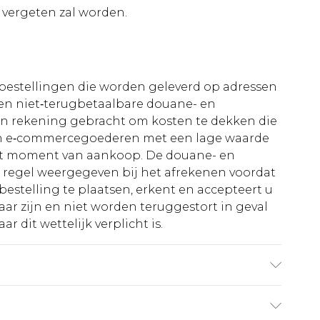
t vergeten zal worden.
le bestellingen die worden geleverd op adressen
n niet‑terugbetaalbare douane- en
 in rekening gebracht om kosten te dekken die
an e‑commercegoederen met een lage waarde
et moment van aankoop. De douane- en
e regel weergegeven bij het afrekenen voordat
bestelling te plaatsen, erkent en accepteert u
ar zijn en niet worden teruggestort in geval
r dit wettelijk verplicht is.
ebruikte stof kan kleur afgeven.