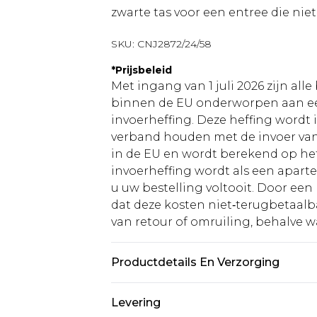
zwarte tas voor een entree die nie
SKU:
CNJ2872/24/58
*
Prijsbeleid
Met ingang van 1 juli 2026 zijn al
binnen de EU onderworpen aan ee
invoerheffing. Deze heffing wordt
verband houden met de invoer v
in de EU en wordt berekend op h
invoerheffing wordt als een apart
u uw bestelling voltooit. Door een 
dat deze kosten niet‑terugbetaalba
van retour of omruiling, behalve waa
Productdetails En Verzorging
100.0% Polyester Let op: door de g
Levering