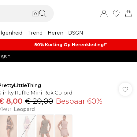
lgenheid
Trend
Heren
DSGN
50% Korting Op Herenkleding​!*​
ngen.
PrettyLittleThing
Slinky Ruffle Mini Rok Co-ord
€ 8,00
€ 20,00
Bespaar 60%
Kleur
:
Leopard