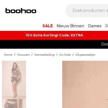
SALE
Nieuw Binnen
Dames
J
10% Extra Korting! Code: EXTRA​
Dez
Home
/
Vrouwen
/
Dameskleding
/
Co-Ords
/
Uitgaanssetjes