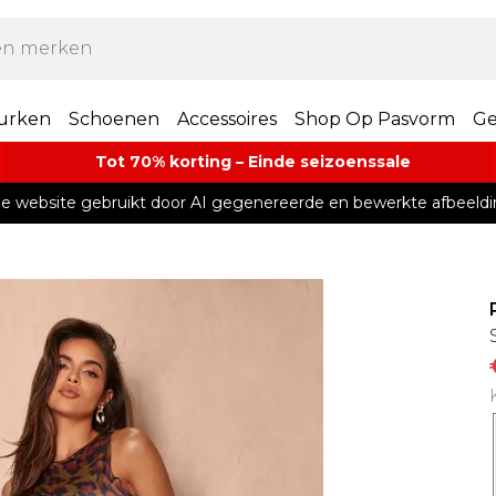
urken
Schoenen
Accessoires
Shop Op Pasvorm
Ge
Tot 70% korting – Einde seizoenssale
e website gebruikt door AI gegenereerde en bewerkte afbeeldi