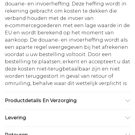
douane- en invoerheffing. Deze heffing wordt in
rekening gebracht om kosten te dekken die
verband houden met de invoer van
e‑commercegoederen met een lage waarde in de
EU en wordt berekend op het moment van
aankoop. De douane- en invoerheffing wordt als
een aparte regel weergegeven bij het afrekenen
voordat u uw bestelling voltooit. Door een
bestelling te plaatsen, erkent en accepteert u dat
deze kosten niet‑terugbetaalbaar zijn en niet
worden teruggestort in geval van retour of
omruiling, behalve waar dit wettelijk verplicht is.
Productdetails En Verzorging
49,0% katoen, 47,0% viscose, 4,0% elastaan. Let op:
Levering
door de gebruikte stof kan kleur afgeven.
Standaardlevering Nederland
€5.99
Retouren