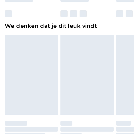
Huishoudelijke artikelen, zoals beddengoed,
matrassen, toppers en kussens, moeten
ongebruikt zijn en in de originele, ongeopende
We denken dat je dit leuk vindt
verpakking zitten. Dit heeft geen invloed op uw
wettelijke rechten.
Klik
hier
om ons volledige retourbeleid te
bekijken.