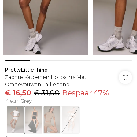
PrettyLittleThing
Zachte Katoenen Hotpants Met
Omgevouwen Tailleband
€ 16,50
€ 31,00
Bespaar 47%
Kleur
:
Grey