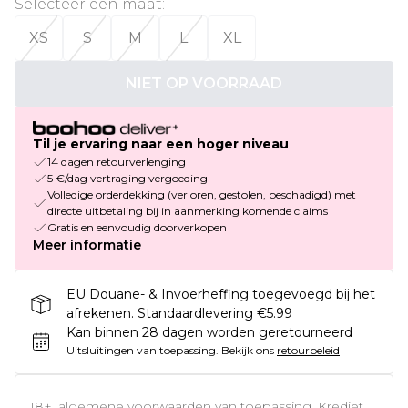
Selecteer een maat
:
XS
S
M
L
XL
NIET OP VOORRAAD
Til je ervaring naar een hoger niveau
14 dagen retourverlenging
5 €/dag vertraging vergoeding
Volledige orderdekking (verloren, gestolen, beschadigd) met
directe uitbetaling bij in aanmerking komende claims
Gratis en eenvoudig doorverkopen
Meer informatie
EU Douane- & Invoerheffing toegevoegd bij het
afrekenen. Standaardlevering €5.99
Kan binnen 28 dagen worden geretourneerd
Uitsluitingen van toepassing.
Bekijk ons
retourbeleid
18+, algemene voorwaarden van toepassing. Krediet