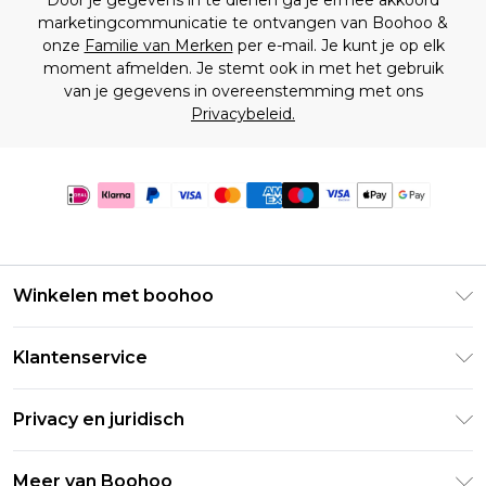
Door je gegevens in te dienen ga je ermee akkoord
marketingcommunicatie te ontvangen van Boohoo &
onze
Familie van Merken
per e-mail. Je kunt je op elk
moment afmelden. Je stemt ook in met het gebruik
van je gegevens in overeenstemming met ons
Privacybeleid.
Winkelen met boohoo
Klarna
Klantenservice
Clearpay
Retourneer uw bestelling
Studentenkorting - Student Beans
Privacy en juridisch
Veelgestelde vragen
Studentenkorting - UNiDAYS
Privacybeleid
Leveringsinformatie
Meer van Boohoo
Boohoo App