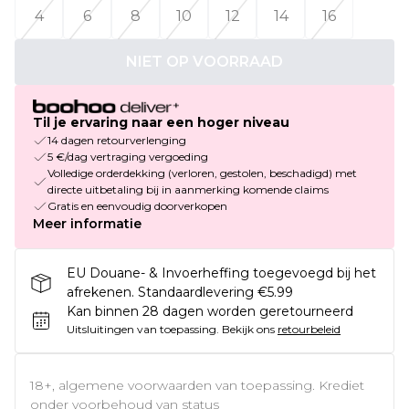
4
6
8
10
12
14
16
NIET OP VOORRAAD
Til je ervaring naar een hoger niveau
14 dagen retourverlenging
5 €/dag vertraging vergoeding
Volledige orderdekking (verloren, gestolen, beschadigd) met
directe uitbetaling bij in aanmerking komende claims
Gratis en eenvoudig doorverkopen
Meer informatie
EU Douane- & Invoerheffing toegevoegd bij het
afrekenen. Standaardlevering €5.99
Kan binnen 28 dagen worden geretourneerd
Uitsluitingen van toepassing.
Bekijk ons
retourbeleid
18+, algemene voorwaarden van toepassing. Krediet
onder voorbehoud van status