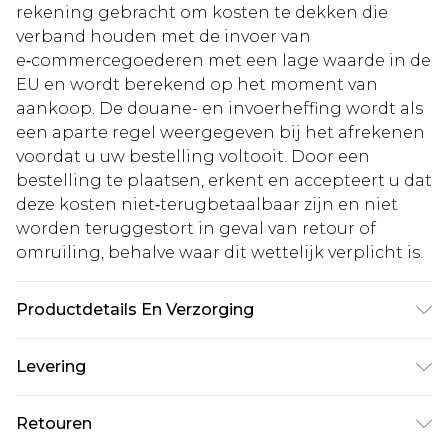
rekening gebracht om kosten te dekken die
verband houden met de invoer van
e‑commercegoederen met een lage waarde in de
EU en wordt berekend op het moment van
aankoop. De douane- en invoerheffing wordt als
een aparte regel weergegeven bij het afrekenen
voordat u uw bestelling voltooit. Door een
bestelling te plaatsen, erkent en accepteert u dat
deze kosten niet‑terugbetaalbaar zijn en niet
worden teruggestort in geval van retour of
omruiling, behalve waar dit wettelijk verplicht is.
Productdetails En Verzorging
95,0% polyester, 5,0% elastaan. Let op: door het
Levering
gebruikte materiaal kan kleur afgeven.
Standaardlevering Nederland
€5.99
Retouren
Tot 5 werkdagen