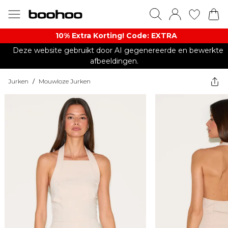
10% Extra Korting! Code: EXTRA​
Deze website gebruikt door AI gegenereerde en bewerkte
afbeeldingen.
Jurken
/
Mouwloze Jurken