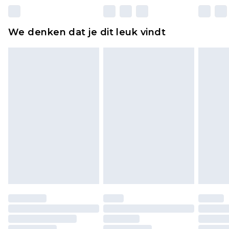
matrassen, toppers en kussens, moeten
ongebruikt zijn en in de originele, ongeopende
We denken dat je dit leuk vindt
verpakking zitten. Dit heeft geen invloed op uw
wettelijke rechten.
Klik
hier
om ons volledige retourbeleid te
bekijken.