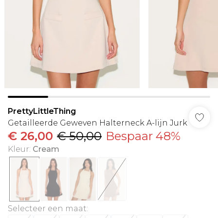
PrettyLittleThing
Getailleerde Geweven Halterneck A-lijn Jurk
€ 26,00
€ 50,00
Bespaar 48%
Kleur
:
Cream
Selecteer een maat
: