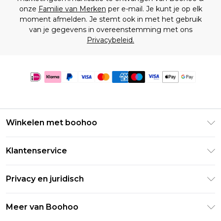
onze
Familie van Merken
per e-mail. Je kunt je op elk
moment afmelden. Je stemt ook in met het gebruik
van je gegevens in overeenstemming met ons
Privacybeleid.
Winkelen met boohoo
Klarna
Klantenservice
Clearpay
Retourneer uw bestelling
Studentenkorting - Student Beans
Privacy en juridisch
Veelgestelde vragen
Studentenkorting - UNiDAYS
Privacybeleid
Leveringsinformatie
Meer van Boohoo
Boohoo App
Algemene voorwaarden
Retourinformatie