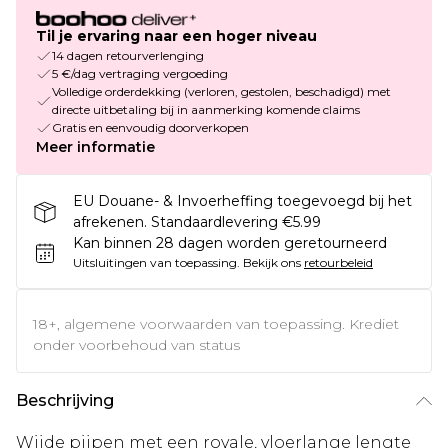
Til je ervaring naar een hoger niveau
14 dagen retourverlenging
5 €/dag vertraging vergoeding
Volledige orderdekking (verloren, gestolen, beschadigd) met
directe uitbetaling bij in aanmerking komende claims
Gratis en eenvoudig doorverkopen
Meer informatie
EU Douane- & Invoerheffing toegevoegd bij het
afrekenen. Standaardlevering €5.99
Kan binnen 28 dagen worden geretourneerd
Uitsluitingen van toepassing.
Bekijk ons
retourbeleid
18+, algemene voorwaarden van toepassing. Krediet
onder voorbehoud van status
Beschrijving
Wijde pijpen met een royale, vloerlange lengte