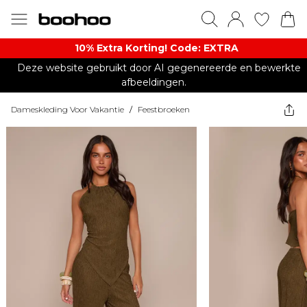
10% Extra Korting! Code: EXTRA​
Deze website gebruikt door AI gegenereerde en bewerkte
afbeeldingen.
Dameskleding Voor Vakantie
/
Feestbroeken