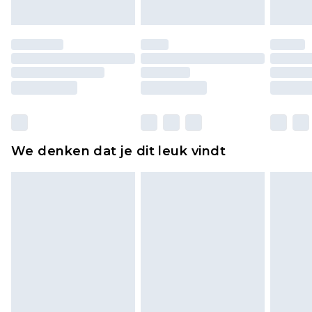
of is verbroken.
Schoenen en/of kledingstukken moeten
ongedragen en ongewassen zijn met de
originele labels eraan bevestigd. Schoenen
moeten ook binnenshuis worden gepast.
Huishoudelijke artikelen, zoals beddengoed,
matrassen, toppers en kussens, moeten
ongebruikt zijn en in de originele, ongeopende
We denken dat je dit leuk vindt
verpakking zitten. Dit heeft geen invloed op uw
wettelijke rechten.
Klik
hier
om ons volledige retourbeleid te
bekijken.