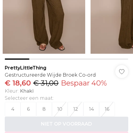
PrettyLittleThing
Gestructureerde Wijde Broek Co-ord
€ 18,60
€ 31,00
Bespaar 40%
Kleur
:
Khaki
Selecteer een maat
:
4
6
8
10
12
14
16
NIET OP VOORRAAD