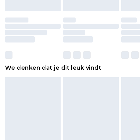
of is verbroken.
Schoenen en/of kledingstukken moeten
ongedragen en ongewassen zijn met de
originele labels eraan bevestigd. Schoenen
moeten ook binnenshuis worden gepast.
Huishoudelijke artikelen, zoals beddengoed,
matrassen, toppers en kussens, moeten
ongebruikt zijn en in de originele, ongeopende
We denken dat je dit leuk vindt
verpakking zitten. Dit heeft geen invloed op uw
wettelijke rechten.
Klik
hier
om ons volledige retourbeleid te
bekijken.