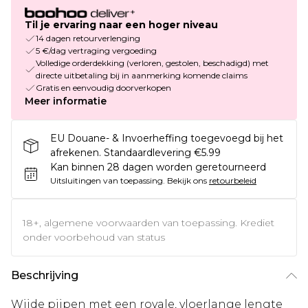
Til je ervaring naar een hoger niveau
14 dagen retourverlenging
5 €/dag vertraging vergoeding
Volledige orderdekking (verloren, gestolen, beschadigd) met
directe uitbetaling bij in aanmerking komende claims
Gratis en eenvoudig doorverkopen
Meer informatie
EU Douane- & Invoerheffing toegevoegd bij het
afrekenen. Standaardlevering €5.99
Kan binnen 28 dagen worden geretourneerd
Uitsluitingen van toepassing.
Bekijk ons
retourbeleid
18+, algemene voorwaarden van toepassing. Krediet
onder voorbehoud van status
Beschrijving
Wijde pijpen met een royale, vloerlange lengte