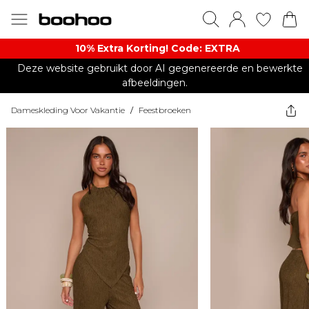
10% Extra Korting! Code: EXTRA​
Deze website gebruikt door AI gegenereerde en bewerkte
afbeeldingen.
Dameskleding Voor Vakantie
/
Feestbroeken