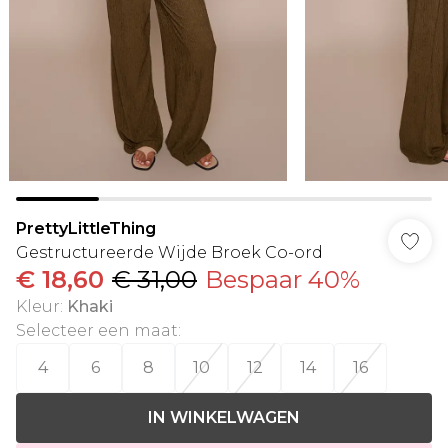
PrettyLittleThing
Gestructureerde Wijde Broek Co-ord
€ 18,60
€ 31,00
Bespaar 40%
Kleur
:
Khaki
Selecteer een maat
:
4
6
8
10
12
14
16
IN WINKELWAGEN