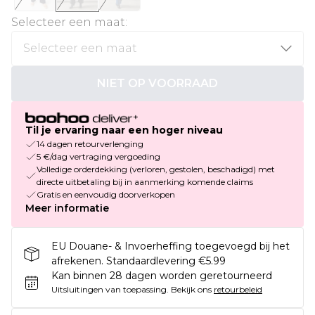
Selecteer een maat
:
NIET OP VOORRAAD
Til je ervaring naar een hoger niveau
14 dagen retourverlenging
5 €/dag vertraging vergoeding
Volledige orderdekking (verloren, gestolen, beschadigd) met
directe uitbetaling bij in aanmerking komende claims
Gratis en eenvoudig doorverkopen
Meer informatie
EU Douane- & Invoerheffing toegevoegd bij het
afrekenen. Standaardlevering €5.99
Kan binnen 28 dagen worden geretourneerd
Uitsluitingen van toepassing.
Bekijk ons
retourbeleid