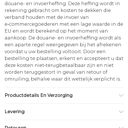
douane- en invoerheffing. Deze heffing wordt in
rekening gebracht om kosten te dekken die
verband houden met de invoer van
e‑commercegoederen met een lage waarde in de
EU en wordt berekend op het moment van
aankoop. De douane- en invoerheffing wordt als
een aparte regel weergegeven bij het afrekenen
voordat u uw bestelling voltooit. Door een
bestelling te plaatsen, erkent en accepteert u dat
deze kosten niet‑terugbetaalbaar zijn en niet
worden teruggestort in geval van retour of
omruiling, behalve waar dit wettelijk verplicht is.
Productdetails En Verzorging
98% katoen. 2% elastaan/spandex.
Levering
Binnenstebuiten wassen op 30. Model draagt UK
maat 10.
Standaardlevering Nederland
€5.99
Retouren