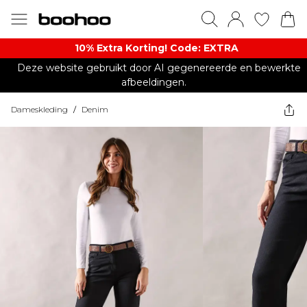
10% Extra Korting! Code: EXTRA​
Deze website gebruikt door AI gegenereerde en bewerkte
afbeeldingen.
Dameskleding
/
Denim