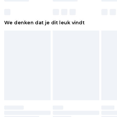
Huishoudelijke artikelen, zoals beddengoed,
matrassen, toppers en kussens, moeten
ongebruikt zijn en in de originele, ongeopende
We denken dat je dit leuk vindt
verpakking zitten. Dit heeft geen invloed op uw
wettelijke rechten.
Klik
hier
om ons volledige retourbeleid te
bekijken.