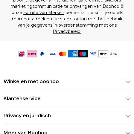
Door je gegevens in te dienen ga je ermee akkoord
marketingcommunicatie te ontvangen van Boohoo &
onze
Familie van Merken
per e-mail. Je kunt je op elk
moment afmelden. Je stemt ook in met het gebruik
van je gegevens in overeenstemming met ons
Privacybeleid.
Winkelen met boohoo
Klarna
Klantenservice
Clearpay
Retourneer uw bestelling
Studentenkorting - Student Beans
Privacy en juridisch
Veelgestelde vragen
Studentenkorting - UNiDAYS
Privacybeleid
Leveringsinformatie
Meer van Boohoo
Boohoo App