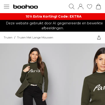
10% Extra Korting! Code: EXTRA​
Deze website gebruikt door AI gegenereerde en bewerkte
afbeeldingen.
Truien
/
Truien Met Lange Mouwen