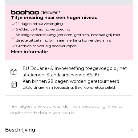
Til je ervaring naar een hoger niveau
14 dagen retourverlenging
5 €/dag vertraging vergoeding
Volledige orderdekking (verloren, gestolen, beschadigd) met
directe uitbetaling bij in aanmerking komende claims
Gratis en eenvoudig doorverkopen
Meer informatie
EU Douane- & Invoerheffing toegevoegd bij het
afrekenen. Standaardlevering €5.99
Kan binnen 28 dagen worden geretourneerd
Uitsluitingen van toepassing.
Bekijk ons
retourbeleid
18+, algemene voorwaarden van toepassing. Krediet
onder voorbehoud van status
Beschrijving