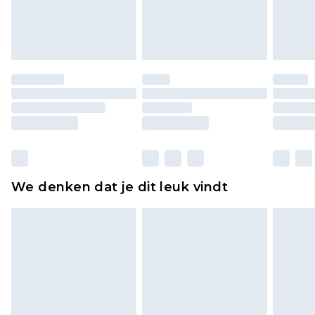
lingerie als de hygiënezegel niet op zijn plaats zit
of is verbroken.
Schoenen en/of kledingstukken moeten
ongedragen en ongewassen zijn met de
originele labels eraan bevestigd. Schoenen
moeten ook binnenshuis worden gepast.
Huishoudelijke artikelen, zoals beddengoed,
matrassen, toppers en kussens, moeten
ongebruikt zijn en in de originele, ongeopende
We denken dat je dit leuk vindt
verpakking zitten. Dit heeft geen invloed op uw
wettelijke rechten.
Klik
hier
om ons volledige retourbeleid te
bekijken.