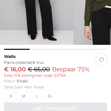
Wallis
Paris crewneck trui
€ 16,00
€ 65,00
Bespaar 75%
Extra 10% korting met code: EXTRA
Kleur
:
Khaki
Selecteer een maat
:
S
M
L
XL
NIET OP VOORRAAD