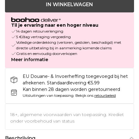
IN WINKELWAGEN
Til je ervaring naar een hoger niveau
14 dagen retourverlenging
5 €/dag vertraging vergoeding
Volledige orderdekking (verloren, gestolen, beschadigd) met
directe uitbetaling bij in aanmerking komende claims
Gratis en eenvoudig doorverkopen
Meer informatie
EU Douane- & Invoerheffing toegevoegd bij het
afrekenen. Standaardlevering €5.99
Kan binnen 28 dagen worden geretourneerd
Uitsluitingen van toepassing.
Bekijk ons
retourbeleid
18+, algemene voorwaarden van toepassing. Krediet
onder voorbehoud van status
Beschrijving