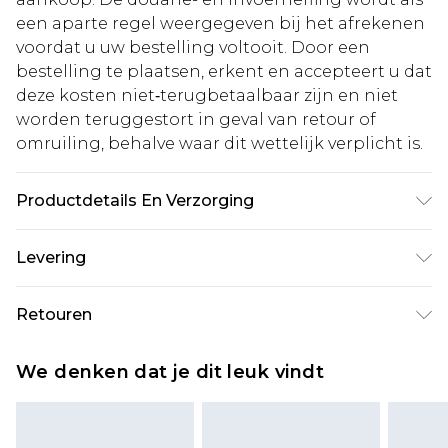
een aparte regel weergegeven bij het afrekenen
voordat u uw bestelling voltooit. Door een
bestelling te plaatsen, erkent en accepteert u dat
deze kosten niet‑terugbetaalbaar zijn en niet
worden teruggestort in geval van retour of
omruiling, behalve waar dit wettelijk verplicht is.
Productdetails En Verzorging
100% Polyester. Niet bleken. Niet in de
Levering
droogtrommel drogen. Koel strijken. Niet
stomen. Wassen met gelijke kleuren. Aan de
Standaardlevering Nederland
€5.99
Retouren
binnenkant strijken. Model draagt maat 10
Tot 5 werkdagen
Is er iets niet helemaal in orde? U heeft 21 dagen
Expressdienst Nederland
€14.99
We denken dat je dit leuk vindt
vanaf de dag dat u het ontvangt om iets terug te
Tot 2 werkdagen
sturen.
Houd er rekening mee dat er een retourkosten