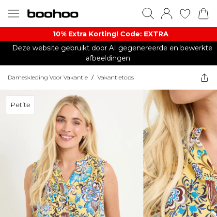
10% Extra Korting! Code: EXTRA​
Deze website gebruikt door AI gegenereerde en bewerkte
afbeeldingen.
Dameskleding Voor Vakantie
/
Vakantietops
Petite