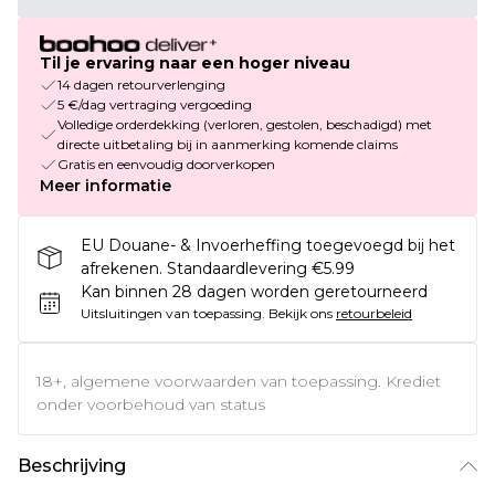
Til je ervaring naar een hoger niveau
14 dagen retourverlenging
5 €/dag vertraging vergoeding
Volledige orderdekking (verloren, gestolen, beschadigd) met
directe uitbetaling bij in aanmerking komende claims
Gratis en eenvoudig doorverkopen
Meer informatie
EU Douane- & Invoerheffing toegevoegd bij het
afrekenen. Standaardlevering €5.99
Kan binnen 28 dagen worden geretourneerd
Uitsluitingen van toepassing.
Bekijk ons
retourbeleid
18+, algemene voorwaarden van toepassing. Krediet
onder voorbehoud van status
Beschrijving