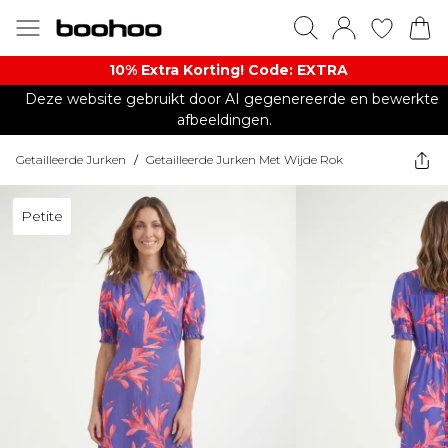
10% Extra Korting! Code: EXTRA​
Deze website gebruikt door AI gegenereerde en bewerkte
afbeeldingen.
Getailleerde Jurken
/
Getailleerde Jurken Met Wijde Rok
Petite