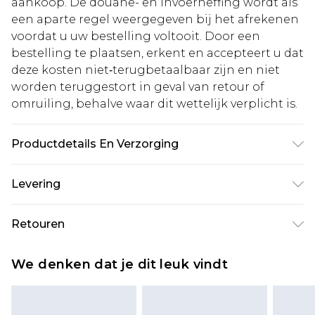
aankoop. De douane- en invoerheffing wordt als
een aparte regel weergegeven bij het afrekenen
voordat u uw bestelling voltooit. Door een
bestelling te plaatsen, erkent en accepteert u dat
deze kosten niet‑terugbetaalbaar zijn en niet
worden teruggestort in geval van retour of
omruiling, behalve waar dit wettelijk verplicht is.
Productdetails En Verzorging
Hoofdmateriaal: 100% polyester, Voering: 100%
Levering
polyester Machinewasbaar op 30°C synthetisch
programma, niet bleken, niet in de
Standaardlevering Nederland
€5.99
Retouren
droogtrommel, koel strijken aan de achterkant,
Tot 5 werkdagen
niet stomen, donkere kleuren apart wassen, uit
Is er iets niet helemaal in orde? U heeft 21 dagen
Expressdienst Nederland
€14.99
We denken dat je dit leuk vindt
de buurt van vuur houden Model draagt: Maat 10
vanaf de dag dat u het ontvangt om iets terug te
Tot 2 werkdagen
sturen.
Houd er rekening mee dat er een retourkosten