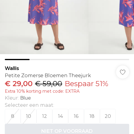
Wallis
Petite Zomerse Bloemen Theejurk
€ 29,00
€ 59,00
Bespaar 51%
Extra 10% korting met code: EXTRA
Kleur
:
Blue
Selecteer een maat
:
8
10
12
14
16
18
20
NIET OP VOORRAAD