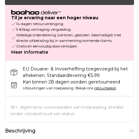
Til je ervaring naar een hoger niveau
14 dagen retourverlenging
5 €/dag vertraging vergoeding
Volledige orderdekking (verloren, gestolen, beschadigd) met
directe uitbetaling bij in aanmerking komende claims
Gratis en eenvoudig doorverkopen
Meer informatie
EU Douane- & Invoerheffing toegevoegd bij het
afrekenen. Standaardlevering €5.99
Kan binnen 28 dagen worden geretourneerd
Uitsluitingen van toepassing.
Bekijk ons
retourbeleid
18+, algemene voorwaarden van toepassing. Krediet
onder voorbehoud van status
Beschrijving