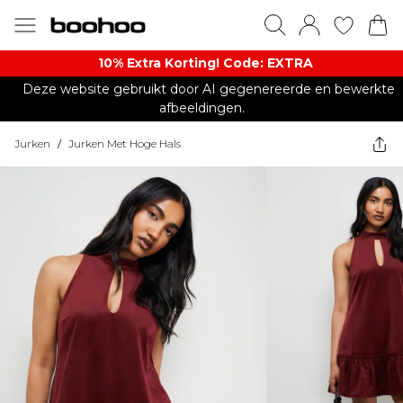
10% Extra Korting! Code: EXTRA​
Deze website gebruikt door AI gegenereerde en bewerkte
afbeeldingen.
Jurken
/
Jurken Met Hoge Hals