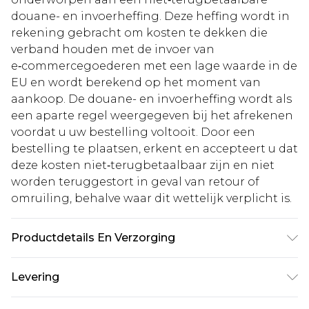
douane- en invoerheffing. Deze heffing wordt in
rekening gebracht om kosten te dekken die
verband houden met de invoer van
e‑commercegoederen met een lage waarde in de
EU en wordt berekend op het moment van
aankoop. De douane- en invoerheffing wordt als
een aparte regel weergegeven bij het afrekenen
voordat u uw bestelling voltooit. Door een
bestelling te plaatsen, erkent en accepteert u dat
deze kosten niet‑terugbetaalbaar zijn en niet
worden teruggestort in geval van retour of
omruiling, behalve waar dit wettelijk verplicht is.
Productdetails En Verzorging
Hoofdmateriaal: 100% Polyester. Voering: 100%
Levering
Polyester - Machinewasbaar.- Model draagt maat
10, ongeveer 1,70m - 1,75m lang.