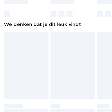
Huishoudelijke artikelen, zoals beddengoed,
matrassen, toppers en kussens, moeten
ongebruikt zijn en in de originele, ongeopende
We denken dat je dit leuk vindt
verpakking zitten. Dit heeft geen invloed op uw
wettelijke rechten.
Klik
hier
om ons volledige retourbeleid te
bekijken.