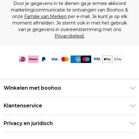
Door je gegevens in te dienen ga je ermee akkoord
marketingcommunicatie te ontvangen van Boohoo &
onze
Familie van Merken
per e-mail. Je kunt je op elk
moment afmelden. Je stemt ook in met het gebruik
van je gegevens in overeenstemming met ons
Privacybeleid.
Winkelen met boohoo
Klarna
Klantenservice
Clearpay
Retourneer uw bestelling
Studentenkorting - Student Beans
Privacy en juridisch
Veelgestelde vragen
Studentenkorting - UNiDAYS
Privacybeleid