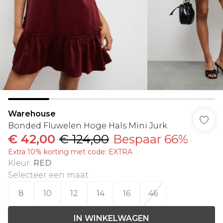
Warehouse
Bonded Fluwelen Hoge Hals Mini Jurk
€ 42,00
€ 124,00
Bespaar 66%
Extra 10% korting met code: EXTRA
Kleur
:
RED
Selecteer een maat
:
8
10
12
14
16
46
IN WINKELWAGEN