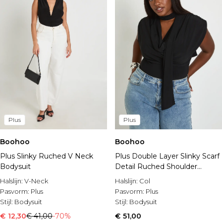
Plus
Plus
Boohoo
Boohoo
Plus Slinky Ruched V Neck
Plus Double Layer Slinky Scarf
Bodysuit
Detail Ruched Shoulder
Bodysuit
Halslijn:
V-Neck
Halslijn:
Col
Pasvorm:
Plus
Pasvorm:
Plus
Stijl:
Bodysuit
Stijl:
Bodysuit
€ 12,30
€ 41,00
-70%
€ 51,00