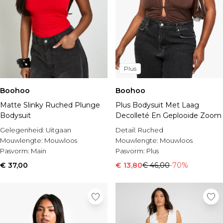
Plus
Boohoo
Boohoo
Matte Slinky Ruched Plunge
Plus Bodysuit Met Laag
Bodysuit
Decolleté En Geplooide Zoom
Gelegenheid:
Uitgaan
Detail:
Ruched
Mouwlengte:
Mouwloos
Mouwlengte:
Mouwloos
Pasvorm:
Main
Pasvorm:
Plus
€ 37,00
€ 13,80
€ 46,00
-70%