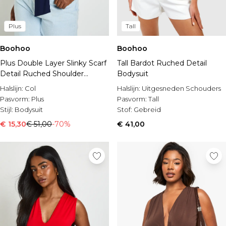
Plus
Tall
Boohoo
Boohoo
Plus Double Layer Slinky Scarf
Tall Bardot Ruched Detail
Detail Ruched Shoulder
Bodysuit
Bodysuit
Halslijn:
Col
Halslijn:
Uitgesneden Schouders
Pasvorm:
Plus
Pasvorm:
Tall
Stijl:
Bodysuit
Stof:
Gebreid
€ 15,30
€ 51,00
-70%
€ 41,00