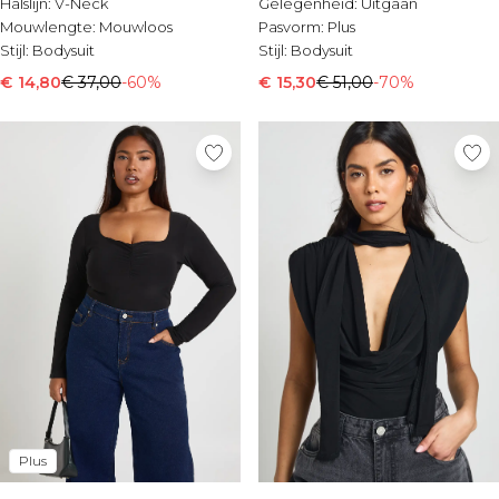
Halslijn:
V-Neck
Gelegenheid:
Uitgaan
Mouwlengte:
Mouwloos
Pasvorm:
Plus
Stijl:
Bodysuit
Stijl:
Bodysuit
€ 14,80
€ 37,00
-60%
€ 15,30
€ 51,00
-70%
Plus