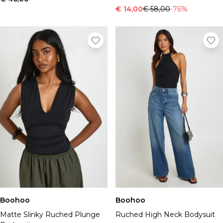
€ 14,00
€ 58,00
-76%
Boohoo
Boohoo
Matte Slinky Ruched Plunge
Ruched High Neck Bodysuit