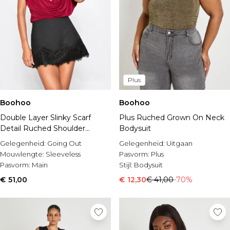
Plus
Boohoo
Boohoo
Double Layer Slinky Scarf
Plus Ruched Grown On Neck
Detail Ruched Shoulder
Bodysuit
Bodysuit
Gelegenheid:
Going Out
Gelegenheid:
Uitgaan
Mouwlengte:
Sleeveless
Pasvorm:
Plus
Pasvorm:
Main
Stijl:
Bodysuit
€ 51,00
€ 12,30
€ 41,00
-70%