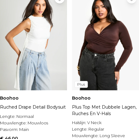
Plus
Boohoo
Boohoo
Ruched Drape Detail Bodysuit
Plus Top Met Dubbele Lagen,
Ruches En V-Hals
Lengte:
Normaal
Halslijn:
V Neck
Mouwlengte:
Mouwloos
Lengte:
Regular
Pasvorm:
Main
Mouwlengte:
Long Sleeve
€ 46,00