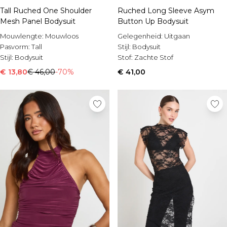
Tall Ruched One Shoulder
Ruched Long Sleeve Asym
Mesh Panel Bodysuit
Button Up Bodysuit
Mouwlengte:
Mouwloos
Gelegenheid:
Uitgaan
Pasvorm:
Tall
Stijl:
Bodysuit
Stijl:
Bodysuit
Stof:
Zachte Stof
€ 13,80
€ 46,00
-70%
€ 41,00