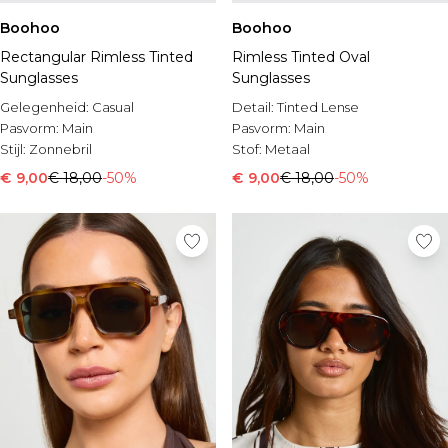
Boohoo
Boohoo
Rectangular Rimless Tinted
Rimless Tinted Oval
Sunglasses
Sunglasses
Gelegenheid:
Casual
Detail:
Tinted Lense
Pasvorm:
Main
Pasvorm:
Main
Stijl:
Zonnebril
Stof:
Metaal
€ 9,00
€ 18,00
-50%
€ 9,00
€ 18,00
-50%