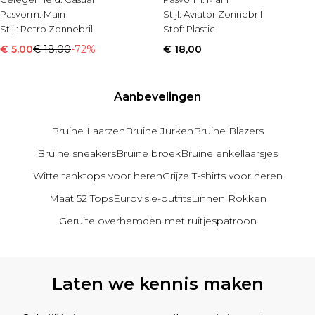
Pasvorm:
Main
Stijl:
Aviator Zonnebril
Stijl:
Retro Zonnebril
Stof:
Plastic
€ 5,00
€ 18,00
-72%
€ 18,00
Aanbevelingen
Bruine Laarzen
Bruine Jurken
Bruine Blazers
Bruine sneakers
Bruine broek
Bruine enkellaarsjes
Witte tanktops voor heren
Grijze T-shirts voor heren
Maat 52 Tops
Eurovisie-outfits
Linnen Rokken
Geruite overhemden met ruitjespatroon
Terug naar de hoofdinhoud
Laten we kennis maken