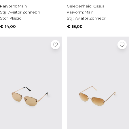
Sale Shorts
Pasvorm:
Main
Gelegenheid:
Casual
Sale Overhemden
Stijl:
Aviator Zonnebril
Pasvorm:
Main
Sale Sportkleding
Stof:
Plastic
Stijl:
Aviator Zonnebril
Sale Trainingspakken
Sale Hoodies & Sweatshirts
€ 14,00
€ 18,00
Sale Broeken
Sale Jeans
Sale Jassen & Jacks
Sale Plus & Tall
Sale Accessoires
Sale Pakken & Tailoring
Sale Gebreide Kleding