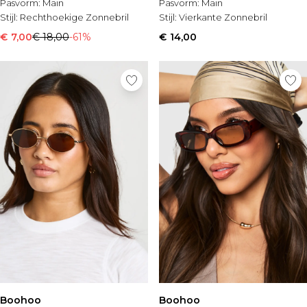
Pasvorm:
Main
Pasvorm:
Main
Stijl:
Rechthoekige Zonnebril
Stijl:
Vierkante Zonnebril
€ 7,00
€ 18,00
-61%
€ 14,00
Boohoo
Boohoo