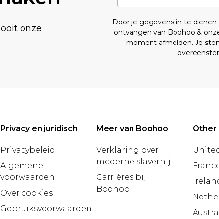
Door je gegevens in te diene
nooit onze
ontvangen van Boohoo & onz
moment afmelden. Je stemt
overeenst
Privacy en juridisch
Meer van Boohoo
Other 
Privacybeleid
Verklaring over
United
moderne slavernij
Algemene
Franc
voorwaarden
Carrières bij
Irelan
Boohoo
Over cookies
Nethe
Gebruiksvoorwaarden
Austra