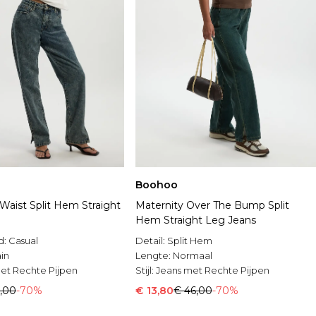
Boohoo
Waist Split Hem Straight
Maternity Over The Bump Split
Hem Straight Leg Jeans
d:
Casual
Detail:
Split Hem
in
Lengte:
Normaal
et Rechte Pijpen
Stijl:
Jeans met Rechte Pijpen
1,00
-70%
€ 13,80
€ 46,00
-70%