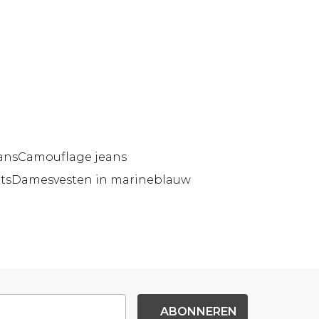
ans
Camouflage jeans
ts
Damesvesten in marineblauw
ABONNEREN