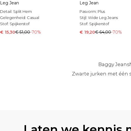
Leg Jean
Leg Jean
Detail:
Split Hem
Pasvorm:
Plus
Gelegenheid:
Casual
Stijl:
Wide Leg Jeans
Stof:
Spijkerstof
Stof:
Spijkerstof
€ 15,30
€ 51,00
-70%
€ 19,20
€ 64,00
-70%
Baggy Jeans
Zwarte jurken met één 
Terug naar de hoofdinhoud
Laten we kennis