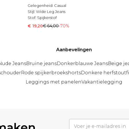
Gelegenheid:
Casual
Stijl:
Wide Leg Jeans
Stof:
Spijkerstof
€ 19,20
€ 64,00
-70%
Aanbevelingen
Nude Jeans
Bruine jeans
Donkerblauwe Jeans
Beige je
schouder
Rode spijkerbroekshorts
Donkere herfstoutfi
Leggings met panelen
Vakantielegging
 maken