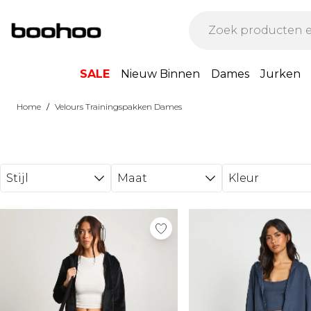
Ga direct naar de hoofdinhoud
SALE
Nieuw Binnen
Dames
Jurken
/
Home
Velours Trainingspakken Dames
Stijl
Maat
Kleur