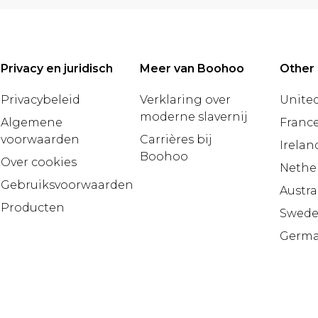
Privacy en juridisch
Meer van Boohoo
Other 
Privacybeleid
Verklaring over
United
moderne slavernij
Algemene
Franc
voorwaarden
Carrières bij
Irelan
Boohoo
Over cookies
Nethe
Gebruiksvoorwaarden
Austra
Producten
Swed
Germ