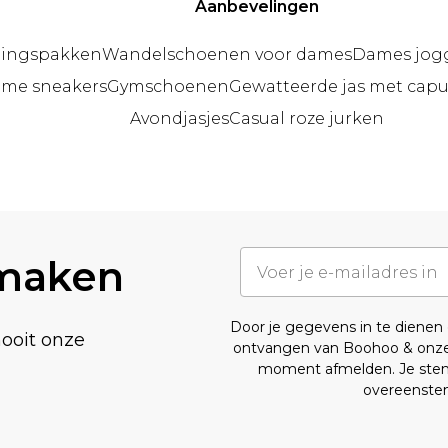
Aanbevelingen
ningspakken
Wandelschoenen voor dames
Dames jog
ème sneakers
Gymschoenen
Gewatteerde jas met cap
Avondjasjes
Casual roze jurken
 maken
Door je gegevens in te diene
nooit onze
ontvangen van Boohoo & onz
moment afmelden. Je stemt
overeenst