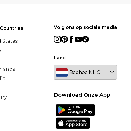
Volg ons op sociale media
Countries
 States
e
Land
d
rlands
lia
en
Download Onze App
any