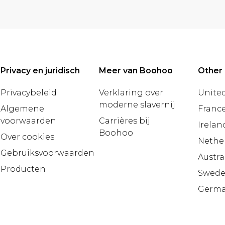
Privacy en juridisch
Meer van Boohoo
Other 
Privacybeleid
Verklaring over
United
moderne slavernij
Algemene
Franc
voorwaarden
Carrières bij
Irelan
Boohoo
Over cookies
Nethe
Gebruiksvoorwaarden
Austra
Producten
Swed
Germ