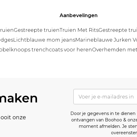
Aanbevelingen
truien
Gestreepte truien
Truien Met Rits
Gestreepte tru
edges
Lichtblauwe mom jeans
Marineblauwe Jurken Vo
belknoops trenchcoats voor heren
Overhemden met 
 maken
Door je gegevens in te diene
nooit onze
ontvangen van Boohoo & onz
moment afmelden. Je stemt
overeenst