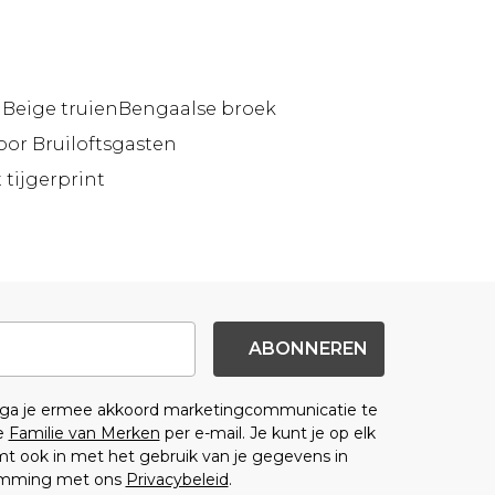
i
Beige truien
Bengaalse broek
or Bruiloftsgasten
tijgerprint
ABONNEREN
n ga je ermee akkoord marketingcommunicatie te
e
Familie van Merken
per e-mail. Je kunt je op elk
 ook in met het gebruik van je gegevens in
emming met ons
Privacybeleid
.