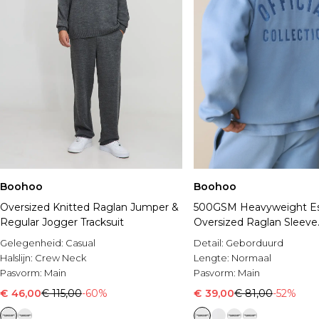
Boohoo
Boohoo
Oversized Knitted Raglan Jumper &
500GSM Heavyweight Es
Regular Jogger Tracksuit
Oversized Raglan Sleeve
Embroidered Sweatshirt
Gelegenheid:
Casual
Detail:
Geborduurd
Halslijn:
Crew Neck
Lengte:
Normaal
Pasvorm:
Main
Pasvorm:
Main
€ 46,00
€ 115,00
-60%
€ 39,00
€ 81,00
-52%