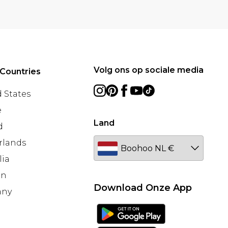
Volg ons op sociale media
Countries
 States
e
Land
d
rlands
lia
en
Download Onze App
any