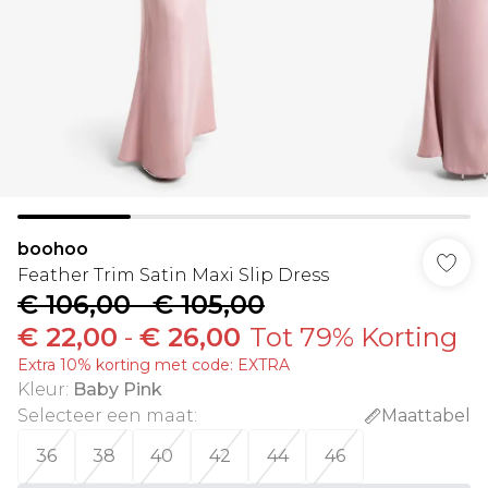
boohoo
Feather Trim Satin Maxi Slip Dress
€ 106,00
-
€ 105,00
€ 22,00
-
€ 26,00
Tot 79% Korting
Extra 10% korting met code: EXTRA
Kleur
:
Baby Pink
Selecteer een maat
:
Maattabel
36
38
40
42
44
46