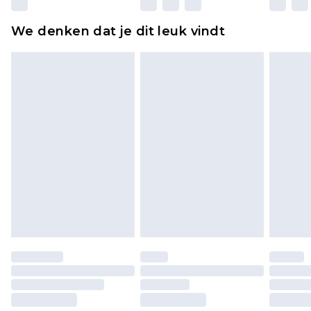
ongebruikt zijn en in de originele, ongeopende
We denken dat je dit leuk vindt
verpakking zitten. Dit heeft geen invloed op uw
wettelijke rechten.
Klik
hier
om ons volledige retourbeleid te
bekijken.