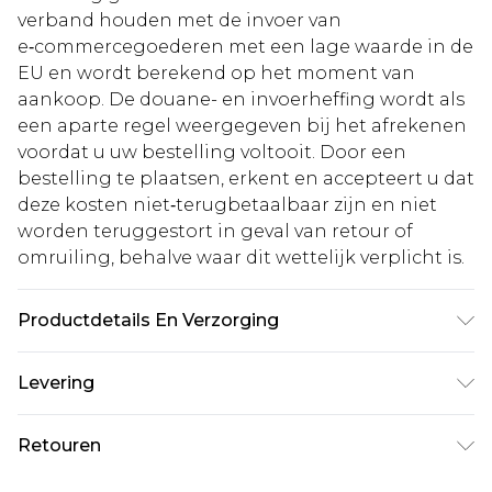
verband houden met de invoer van
e‑commercegoederen met een lage waarde in de
EU en wordt berekend op het moment van
aankoop. De douane- en invoerheffing wordt als
een aparte regel weergegeven bij het afrekenen
voordat u uw bestelling voltooit. Door een
bestelling te plaatsen, erkent en accepteert u dat
deze kosten niet‑terugbetaalbaar zijn en niet
worden teruggestort in geval van retour of
omruiling, behalve waar dit wettelijk verplicht is.
Productdetails En Verzorging
100% polyester, model draagt maat 10,
Levering
machinewasbaar
Standaardlevering Nederland
€5.99
Retouren
Tot 5 werkdagen
Is er iets niet helemaal in orde? U heeft 21 dagen