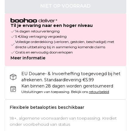
NIET OP VOORRAAD
Til je ervaring naar een hoger niveau
14 dagen retourverlenging
5 €/dag vertraging vergoeding
Volledige orderdekking (verloren, gestolen, beschadigd) met
directe uitbetaling bij in aanmerking komende claims
Gratis en eenvoudig doorverkopen
Meer informatie
EU Douane- & Invoerheffing toegevoegd bij het
afrekenen. Standaardlevering €5.99
Kan binnen 28 dagen worden geretourneerd
Uitsluitingen van toepassing.
Bekijk ons
retourbeleid
Flexibele betaalopties beschikbaar
18+, algemene voorwaarden van toepassing. Krediet
onder voorbehoud van status