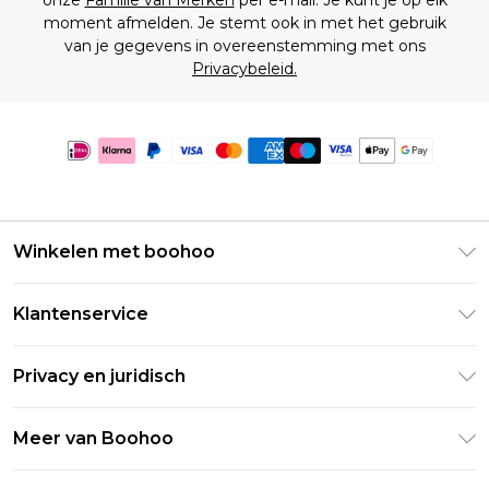
onze
Familie van Merken
per e-mail. Je kunt je op elk
moment afmelden. Je stemt ook in met het gebruik
van je gegevens in overeenstemming met ons
Privacybeleid.
Winkelen met boohoo
Klarna
Klantenservice
Clearpay
Retourneer uw bestelling
Studentenkorting - Student Beans
Privacy en juridisch
Veelgestelde vragen
Studentenkorting - UNiDAYS
Privacybeleid
Leveringsinformatie
Meer van Boohoo
Boohoo App
Algemene voorwaarden
Retourinformatie
Maatgids
Verklaring over moderne slavernij