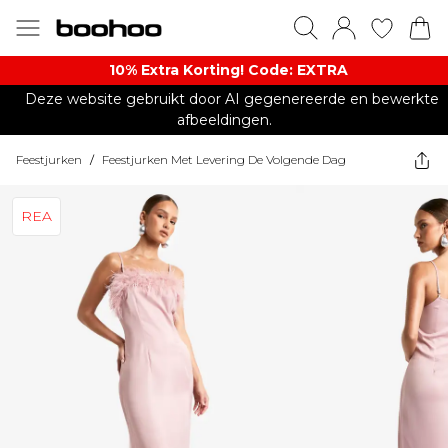
10% Extra Korting! Code: EXTRA​
Deze website gebruikt door AI gegenereerde en bewerkte
afbeeldingen.
Feestjurken
/
Feestjurken Met Levering De Volgende Dag
REA