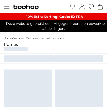
10% Extra Korting! Code: EXTRA​
Deze website gebruikt door AI gegenereerde en bewerkte
afbeeldingen.
Home
/
Vrouwen
/
Damesschoenen
/
Instappers
Pumps