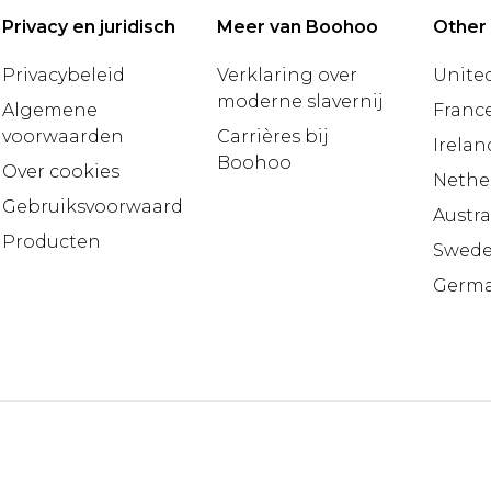
Privacy en juridisch
Meer van Boohoo
Other
Privacybeleid
Verklaring over
United
moderne slavernij
Algemene
Franc
voorwaarden
Carrières bij
Irelan
Boohoo
Over cookies
Nethe
Gebruiksvoorwaarden
Austra
Producten
Swed
Germ