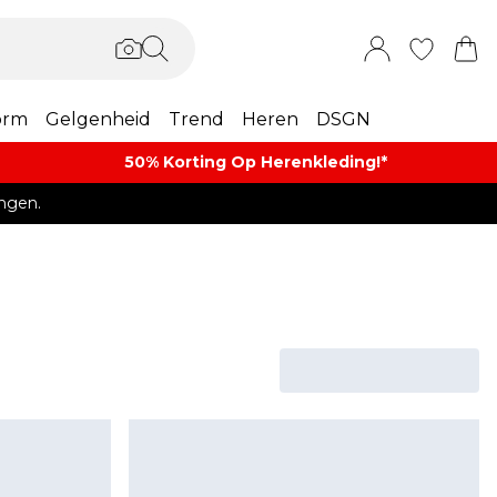
orm
Gelgenheid
Trend
Heren
DSGN
50% Korting Op Herenkleding​!*​
ngen.