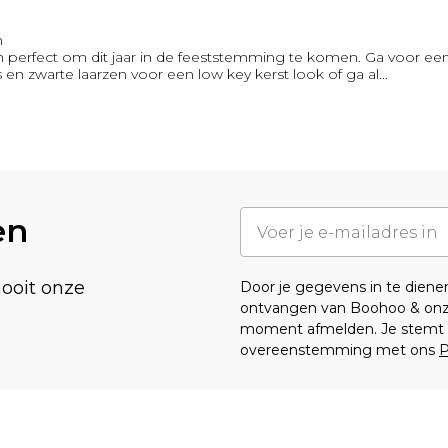
n
 perfect om dit jaar in de feeststemming te komen. Ga voor een k
en zwarte laarzen voor een low key kerst look of ga al
...
en
nooit onze
Door je gegevens in te dien
ontvangen van Boohoo & on
moment afmelden. Je stemt o
overeenstemming met ons
P