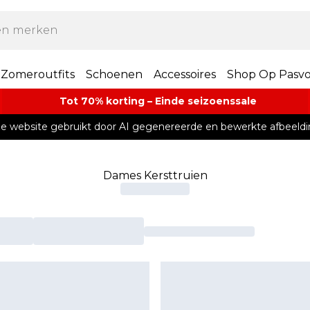
Zomeroutfits
Schoenen
Accessoires
Shop Op Pasv
Tot 70% korting – Einde seizoenssale
e website gebruikt door AI gegenereerde en bewerkte afbeeldi
Dames Kersttruien