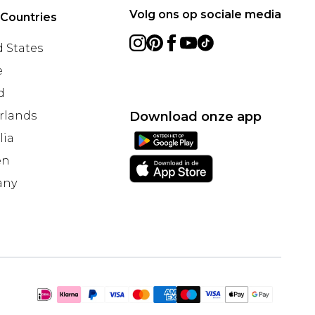
Volg ons op sociale media
 Countries
 States
e
d
rlands
Download onze app
lia
en
any