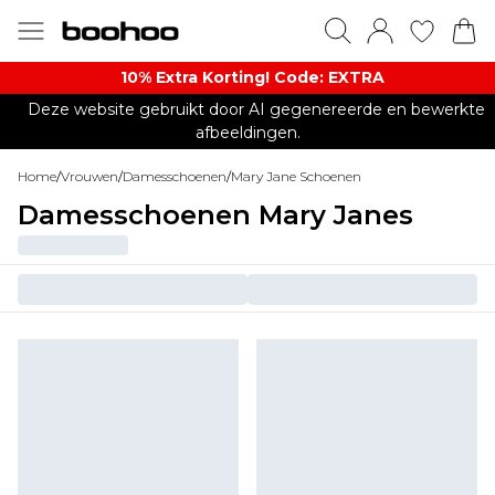
10% Extra Korting! Code: EXTRA​
Deze website gebruikt door AI gegenereerde en bewerkte
afbeeldingen.
Home
/
Vrouwen
/
Damesschoenen
/
Mary Jane Schoenen
Damesschoenen Mary Janes