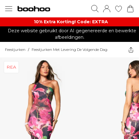
10% Extra Korting! Code: EXTRA​
Deze website gebruikt door AI gegenereerde en bewerkte
afbeeldingen.
Feestjurken
/
Feestjurken Met Levering De Volgende Dag
REA