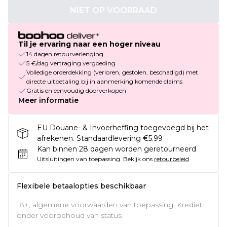
NIET OP VOORRAAD
Til je ervaring naar een hoger niveau
14 dagen retourverlenging
5 €/dag vertraging vergoeding
Volledige orderdekking (verloren, gestolen, beschadigd) met
directe uitbetaling bij in aanmerking komende claims
Gratis en eenvoudig doorverkopen
Meer informatie
EU Douane- & Invoerheffing toegevoegd bij het
afrekenen. Standaardlevering €5.99
Kan binnen 28 dagen worden geretourneerd
Uitsluitingen van toepassing.
Bekijk ons
retourbeleid
Flexibele betaalopties beschikbaar
18+, algemene voorwaarden van toepassing. Krediet
onder voorbehoud van status