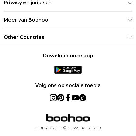
Studentenkorting - Student Beans
Privacy en juridisch
Veelgestelde vragen
Studentenkorting - UNiDAYS
Privacybeleid
Leveringsinformatie
Meer van Boohoo
Boohoo App
Algemene voorwaarden
Retourinformatie
Maatgids
Verklaring over moderne slavernij
Over cookies
Other Countries
Neem contact met ons op
Carrières bij Boohoo
Gebruiksvoorwaarden
United States
Producten
Download onze app
France
Ireland
Netherlands
Volg ons op sociale media
Australia
Sweden
Germany
COPYRIGHT ©
2026
BOOHOO