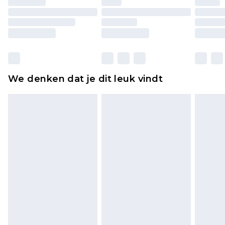
originele labels eraan bevestigd. Schoenen
moeten ook binnenshuis worden gepast.
Huishoudelijke artikelen, zoals beddengoed,
matrassen, toppers en kussens, moeten
ongebruikt zijn en in de originele, ongeopende
We denken dat je dit leuk vindt
verpakking zitten. Dit heeft geen invloed op uw
wettelijke rechten.
Klik
hier
om ons volledige retourbeleid te
bekijken.