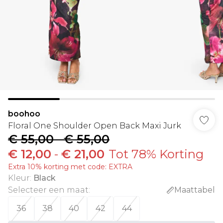
boohoo
Floral One Shoulder Open Back Maxi Jurk
€ 55,00
-
€ 55,00
€ 12,00
-
€ 21,00
Tot 78% Korting
Extra 10% korting met code: EXTRA
Kleur
:
Black
Selecteer een maat
:
Maattabel
36
38
40
42
44