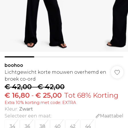
boohoo
Lichtgewicht korte mouwen overhemd en
broek co-ord
€ 42,00
-
€ 42,00
€ 16,80
-
€ 25,00
Tot 68% Korting
Extra 10% korting met code: EXTRA
Kleur
:
Zwart
Selecteer een maat
:
Maattabel
34
36
38
40
42
44