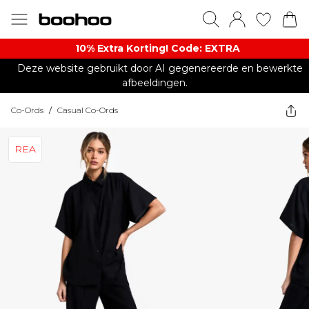
10% Extra Korting! Code: EXTRA​
Deze website gebruikt door AI gegenereerde en bewerkte
afbeeldingen.
Co-Ords
/
Casual Co-Ords
REA