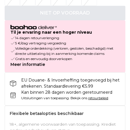
NIET OP VOORRAAD
Til je ervaring naar een hoger niveau
14 dagen retourverlenging
5 €/dag vertraging vergoeding
Volledige orderdekking (verloren, gestolen, beschadigd) met
directe uitbetaling bij in aanmerking komende claims
Gratis en eenvoudig doorverkopen
Meer informatie
EU Douane- & Invoerheffing toegevoegd bij het
afrekenen. Standaardlevering €5.99
Kan binnen 28 dagen worden geretourneerd
Uitsluitingen van toepassing.
Bekijk ons
retourbeleid
Flexibele betaalopties beschikbaar
18+, algemene voorwaarden van toepassing. Krediet