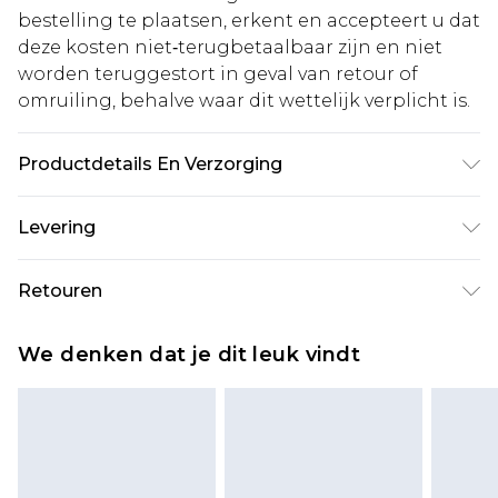
bestelling te plaatsen, erkent en accepteert u dat
deze kosten niet‑terugbetaalbaar zijn en niet
worden teruggestort in geval van retour of
omruiling, behalve waar dit wettelijk verplicht is.
Productdetails En Verzorging
100% Viscose. Wash with similar colours. Model
Levering
wears UK size 10.
Standaardlevering Nederland
€5.99
Retouren
Tot 5 werkdagen
Is er iets niet helemaal in orde? U heeft 21 dagen
Expressdienst Nederland
€14.99
We denken dat je dit leuk vindt
vanaf de dag dat u het ontvangt om iets terug te
Tot 2 werkdagen
sturen.
Houd er rekening mee dat er een retourkosten
van €7 per pakket in mindering wordt gebracht
op uw terugbetalingsbedrag.