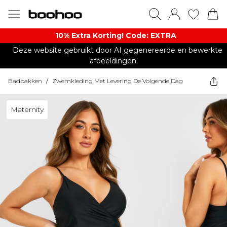
10% Extra Korting! Code: EXTRA​
Deze website gebruikt door AI gegenereerde en bewerkte
afbeeldingen.
Badpakken
/
Zwemkleding Met Levering De Volgende Dag
Maternity