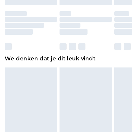
Schoenen en/of kledingstukken moeten
ongedragen en ongewassen zijn met de
originele labels eraan bevestigd. Schoenen
moeten ook binnenshuis worden gepast.
Huishoudelijke artikelen, zoals beddengoed,
matrassen, toppers en kussens, moeten
ongebruikt zijn en in de originele, ongeopende
We denken dat je dit leuk vindt
verpakking zitten. Dit heeft geen invloed op uw
wettelijke rechten.
Klik
hier
om ons volledige retourbeleid te
bekijken.