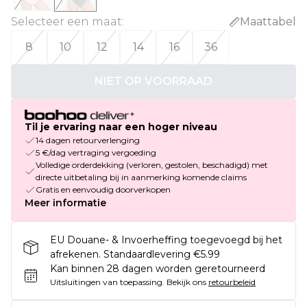
Selecteer een maat
:
Maattabel
8
10
12
14
16
36
NIET OP VOORRAAD
Til je ervaring naar een hoger niveau
14 dagen retourverlenging
5 €/dag vertraging vergoeding
Volledige orderdekking (verloren, gestolen, beschadigd) met
directe uitbetaling bij in aanmerking komende claims
Gratis en eenvoudig doorverkopen
Meer informatie
EU Douane- & Invoerheffing toegevoegd bij het
afrekenen. Standaardlevering €5.99
Kan binnen 28 dagen worden geretourneerd
Uitsluitingen van toepassing.
Bekijk ons
retourbeleid