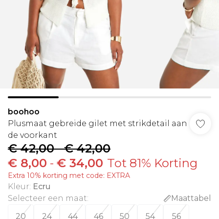
boohoo
Plusmaat gebreide gilet met strikdetail aan
de voorkant
€ 42,00
-
€ 42,00
€ 8,00
-
€ 34,00
Tot 81% Korting
Extra 10% korting met code: EXTRA
Kleur
:
Ecru
Selecteer een maat
:
Maattabel
20
24
44
46
50
54
56