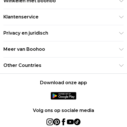
Winkelen met boohoo
Klarna
Klantenservice
Clearpay
Retourneer uw bestelling
Studentenkorting - Student Beans
Privacy en juridisch
Veelgestelde vragen
Studentenkorting - UNiDAYS
Privacybeleid
Leveringsinformatie
Meer van Boohoo
Boohoo App
Algemene voorwaarden
Retourinformatie
Maatgids
Verklaring over moderne slavernij
Over cookies
Other Countries
Neem contact met ons op
Carrières bij Boohoo
Gebruiksvoorwaarden
United States
Producten
Download onze app
France
Ireland
Netherlands
Volg ons op sociale media
Australia
Sweden