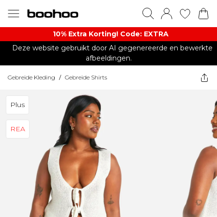
10% Extra Korting! Code: EXTRA​
Deze website gebruikt door AI gegenereerde en bewerkte
afbeeldingen.
Gebreide Kleding
/
Gebreide Shirts
Plus
REA