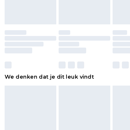
lingerie als de hygiënezegel niet op zijn plaats zit
of is verbroken.
Schoenen en/of kledingstukken moeten
ongedragen en ongewassen zijn met de
originele labels eraan bevestigd. Schoenen
moeten ook binnenshuis worden gepast.
Huishoudelijke artikelen, zoals beddengoed,
matrassen, toppers en kussens, moeten
ongebruikt zijn en in de originele, ongeopende
We denken dat je dit leuk vindt
verpakking zitten. Dit heeft geen invloed op uw
wettelijke rechten.
Klik
hier
om ons volledige retourbeleid te
bekijken.