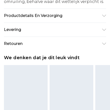
omruiling, behalve waar dit wettelijk verplicht is.
Productdetails En Verzorging
100% Acryl
Levering
Standaardlevering Nederland
€5.99
Retouren
Tot 5 werkdagen
Is er iets niet helemaal in orde? U heeft 21 dagen
Expressdienst Nederland
€14.99
We denken dat je dit leuk vindt
vanaf de dag dat u het ontvangt om iets terug te
Tot 2 werkdagen
sturen.
Houd er rekening mee dat er een retourkosten
van €7 per pakket in mindering wordt gebracht
op uw terugbetalingsbedrag.
Let op, we kunnen geen restituties aanbieden
voor modieuze gezichtsmaskers, cosmetica,
piercingsieraden, seksspeeltjes, en badkleding of