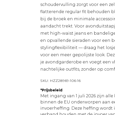
schoudervulling zorgt voor een zelf
flatterende regular fit behouden bli
bij de broek en minimale accessoir
aandacht trekt. Voor avonduitstap
met high-waist jeans en bandelige
en opvallende sieraden voor een 
stylingflexibiliteit — draag het losj
voor een meer gepolijste look. Dez
je avondgarderobe en voegt een vle
nachtelijke outfits, zonder op comfo
SKU:
HZZ28969-106-16
*
Prijsbeleid
Met ingang van 1 juli 2026 zijn al
binnen de EU onderworpen aan ee
invoerheffing. Deze heffing wordt
verband houden met de invoer v