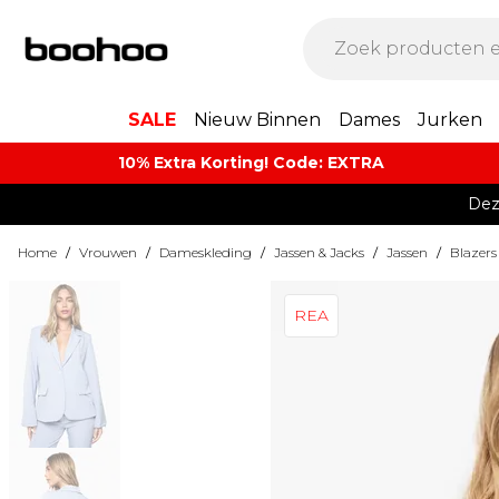
SALE
Nieuw Binnen
Dames
Jurken
10% Extra Korting! Code: EXTRA​
Dez
Home
/
Vrouwen
/
Dameskleding
/
Jassen & Jacks
/
Jassen
/
Blazers
REA