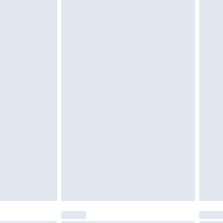
eeltjes, en badkleding of lingerie als de
 of is verbroken.
moeten ongedragen en ongewassen zijn met
igd. Schoenen moeten ook binnenshuis worden
 zoals beddengoed, matrassen, toppers en
en in de originele, ongeopende verpakking
w wettelijke rechten.
leid te bekijken.