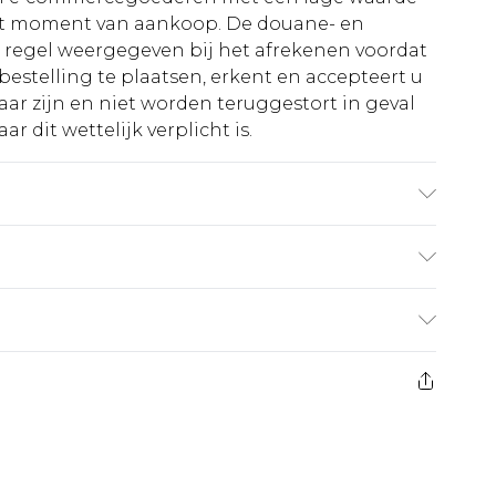
et moment van aankoop. De douane- en
e regel weergegeven bij het afrekenen voordat
bestelling te plaatsen, erkent en accepteert u
ar zijn en niet worden teruggestort in geval
r dit wettelijk verplicht is.
x. Was met soortgelijke kleuren. Model draagt
€5.99
 heeft 21 dagen vanaf de dag dat u het ontvangt
€14.99
retourkosten van €7 per pakket in mindering
ingsbedrag.
es aanbieden voor modieuze gezichtsmaskers,