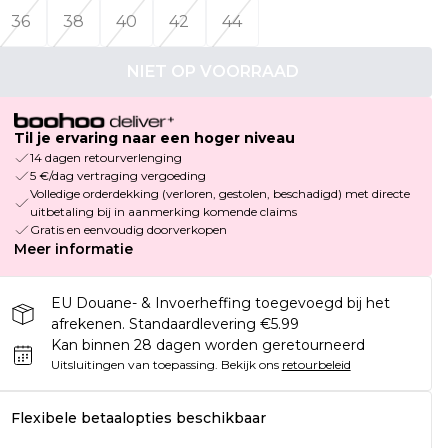
36
38
40
42
44
NIET OP VOORRAAD
Til je ervaring naar een hoger niveau
14 dagen retourverlenging
5 €/dag vertraging vergoeding
Volledige orderdekking (verloren, gestolen, beschadigd) met directe
uitbetaling bij in aanmerking komende claims
Gratis en eenvoudig doorverkopen
Meer informatie
EU Douane- & Invoerheffing toegevoegd bij het
afrekenen. Standaardlevering €5.99
Kan binnen 28 dagen worden geretourneerd
Uitsluitingen van toepassing.
Bekijk ons
retourbeleid
Flexibele betaalopties beschikbaar