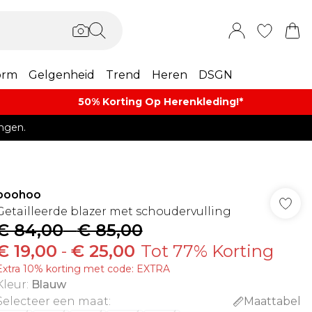
orm
Gelgenheid
Trend
Heren
DSGN
50% Korting Op Herenkleding​!*​
ngen.
boohoo
Getailleerde blazer met schoudervulling
€ 84,00
-
€ 85,00
€ 19,00
-
€ 25,00
Tot 77% Korting
Extra 10% korting met code: EXTRA
Kleur
:
Blauw
Selecteer een maat
:
Maattabel