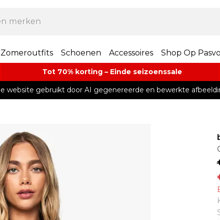
Zomeroutfits
Schoenen
Accessoires
Shop Op Pasv
Tot 70% korting – Einde seizoenssale
e website gebruikt door AI gegenereerde en bewerkte afbeeldi