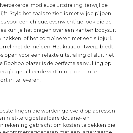
verzekerde, modieuze uitstraling, terwijl de
jft. Style het zoals te zien is met wijde pijpen
es voor een chique, evenwichtige look die de
jes kun je het dragen over een kanten bodysuit
 hakken, of het combineren met een slipjurk
borrel met de meiden. Het kraagontwerp biedt
es open voor een relaxte uitstraling of sluit het
e Boohoo blazer is de perfecte aanvulling op
ugje getailleerde verfijning toe aan je
rt in te leveren.
le bestellingen die worden geleverd op adressen
n niet‑terugbetaalbare douane- en
 in rekening gebracht om kosten te dekken die
an e‑commercegoederen met een lage waarde