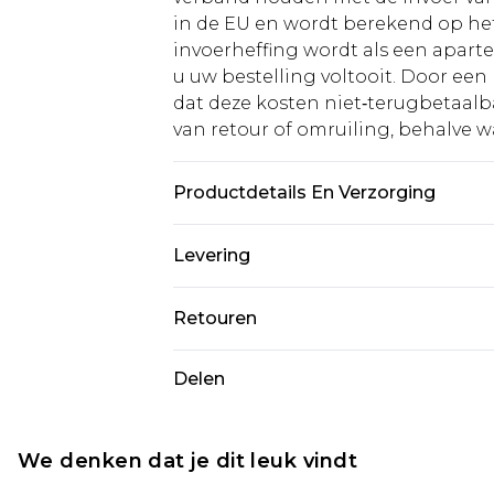
in de EU en wordt berekend op h
invoerheffing wordt als een apart
u uw bestelling voltooit. Door een 
dat deze kosten niet‑terugbetaalba
van retour of omruiling, behalve waa
Productdetails En Verzorging
95% Polyester, 5% Elastaan/Spande
Levering
UK maat 10
Standaardlevering Nederland
Retouren
Tot 5 werkdagen
Is er iets niet helemaal in orde? U
Delen
Expressdienst Nederland
om iets terug te sturen.
Tot 2 werkdagen
Houd er rekening mee dat er een 
wordt gebracht op uw terugbetal
We denken dat je dit leuk vindt
Let op, we kunnen geen restituti