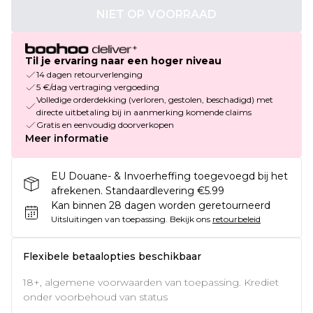
NIET OP VOORRAAD
Til je ervaring naar een hoger niveau
14 dagen retourverlenging
5 €/dag vertraging vergoeding
Volledige orderdekking (verloren, gestolen, beschadigd) met
directe uitbetaling bij in aanmerking komende claims
Gratis en eenvoudig doorverkopen
Meer informatie
EU Douane- & Invoerheffing toegevoegd bij het
afrekenen. Standaardlevering €5.99
Kan binnen 28 dagen worden geretourneerd
Uitsluitingen van toepassing.
Bekijk ons
retourbeleid
Flexibele betaalopties beschikbaar
18+, algemene voorwaarden van toepassing. Krediet
onder voorbehoud van status