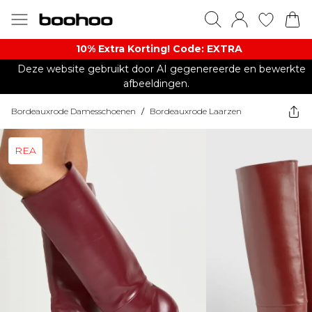
10% Extra Korting! Code: EXTRA​
Deze website gebruikt door AI gegenereerde en bewerkte
afbeeldingen.
Bordeauxrode Damesschoenen
/
Bordeauxrode Laarzen
REA