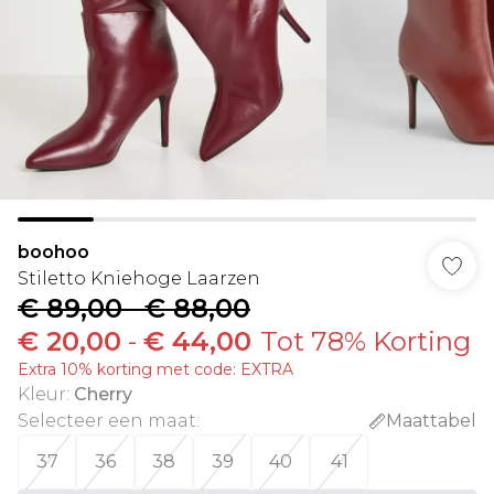
boohoo
Stiletto Kniehoge Laarzen
€ 89,00
-
€ 88,00
€ 20,00
-
€ 44,00
Tot 78% Korting
Extra 10% korting met code: EXTRA
Kleur
:
Cherry
Selecteer een maat
:
Maattabel
37
36
38
39
40
41