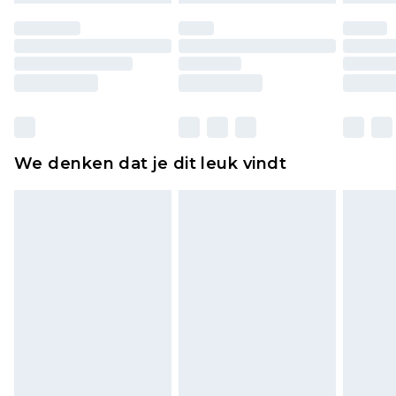
ongedragen en ongewassen zijn met de
originele labels eraan bevestigd. Schoenen
moeten ook binnenshuis worden gepast.
Huishoudelijke artikelen, zoals beddengoed,
matrassen, toppers en kussens, moeten
ongebruikt zijn en in de originele, ongeopende
We denken dat je dit leuk vindt
verpakking zitten. Dit heeft geen invloed op uw
wettelijke rechten.
Klik
hier
om ons volledige retourbeleid te
bekijken.