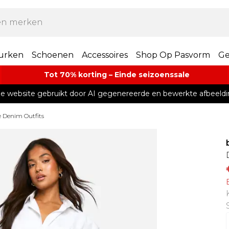
urken
Schoenen
Accessoires
Shop Op Pasvorm
Ge
Tot 70% korting – Einde seizoenssale
e website gebruikt door AI gegenereerde en bewerkte afbeeldi
e Denim Outfits