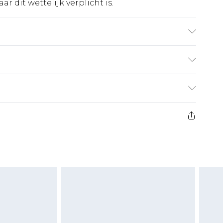
r dit wettelijk verplicht is.
raagt UK 10.
€5.99
 heeft 21 dagen vanaf de dag dat u het ontvangt
€14.99
retourkosten van €7 per pakket in mindering
ingsbedrag.
es aanbieden voor modieuze gezichtsmaskers,
eeltjes, en badkleding of lingerie als de
 of is verbroken.
moeten ongedragen en ongewassen zijn met
igd. Schoenen moeten ook binnenshuis worden