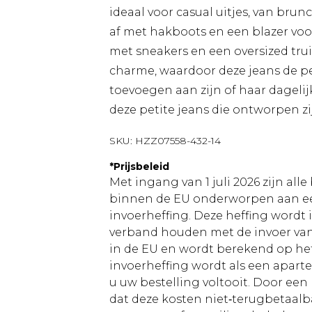
ideaal voor casual uitjes, van br
af met hakboots en een blazer voor
met sneakers en een oversized trui
charme, waardoor deze jeans de per
toevoegen aan zijn of haar dagelijk
deze petite jeans die ontworpen zij
SKU:
HZZ07558-432-14
*
Prijsbeleid
Met ingang van 1 juli 2026 zijn al
binnen de EU onderworpen aan ee
invoerheffing. Deze heffing wordt
verband houden met de invoer v
in de EU en wordt berekend op h
invoerheffing wordt als een apart
u uw bestelling voltooit. Door een 
dat deze kosten niet‑terugbetaalba