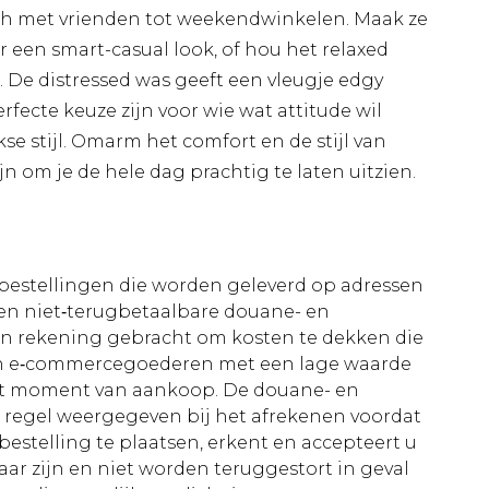
unch met vrienden tot weekendwinkelen. Maak ze
 een smart-casual look, of hou het relaxed
. De distressed was geeft een vleugje edgy
fecte keuze zijn voor wie wat attitude wil
se stijl. Omarm het comfort en de stijl van
n om je de hele dag prachtig te laten uitzien.
le bestellingen die worden geleverd op adressen
n niet‑terugbetaalbare douane- en
 in rekening gebracht om kosten te dekken die
an e‑commercegoederen met een lage waarde
et moment van aankoop. De douane- en
e regel weergegeven bij het afrekenen voordat
bestelling te plaatsen, erkent en accepteert u
ar zijn en niet worden teruggestort in geval