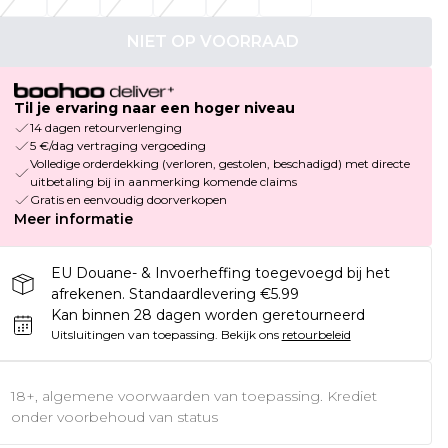
NIET OP VOORRAAD
Til je ervaring naar een hoger niveau
14 dagen retourverlenging
5 €/dag vertraging vergoeding
Volledige orderdekking (verloren, gestolen, beschadigd) met directe
uitbetaling bij in aanmerking komende claims
Gratis en eenvoudig doorverkopen
Meer informatie
EU Douane- & Invoerheffing toegevoegd bij het
afrekenen. Standaardlevering €5.99
Kan binnen 28 dagen worden geretourneerd
Uitsluitingen van toepassing.
Bekijk ons
retourbeleid
18+, algemene voorwaarden van toepassing. Krediet
onder voorbehoud van status