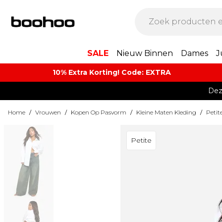
SALE
Nieuw Binnen
Dames
J
10% Extra Korting! Code: EXTRA​
Dez
Home
/
Vrouwen
/
Kopen Op Pasvorm
/
Kleine Maten Kleding
/
Petit
Petite