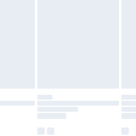
 zoals beddengoed, matrassen, toppers en
en in de originele, ongeopende verpakking
w wettelijke rechten.
leid te bekijken.