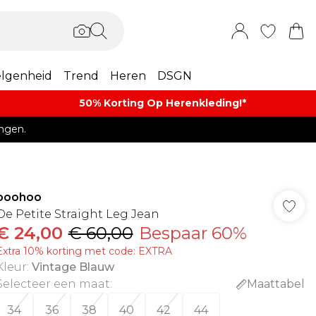
lgenheid
Trend
Heren
DSGN
50% Korting Op Herenkleding​!*​
ngen.
boohoo
De Petite Straight Leg Jean
€ 24,00
€ 60,00
Bespaar 60%
Extra 10% korting met code: EXTRA
Kleur
:
Vintage Blauw
Selecteer een maat
:
Maattabel
34
36
38
40
42
44