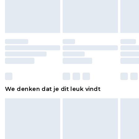
piercingsieraden, seksspeeltjes, en badkleding of
lingerie als de hygiënezegel niet op zijn plaats zit
of is verbroken.
Schoenen en/of kledingstukken moeten
ongedragen en ongewassen zijn met de
originele labels eraan bevestigd. Schoenen
moeten ook binnenshuis worden gepast.
Huishoudelijke artikelen, zoals beddengoed,
matrassen, toppers en kussens, moeten
ongebruikt zijn en in de originele, ongeopende
We denken dat je dit leuk vindt
verpakking zitten. Dit heeft geen invloed op uw
wettelijke rechten.
Klik
hier
om ons volledige retourbeleid te
bekijken.