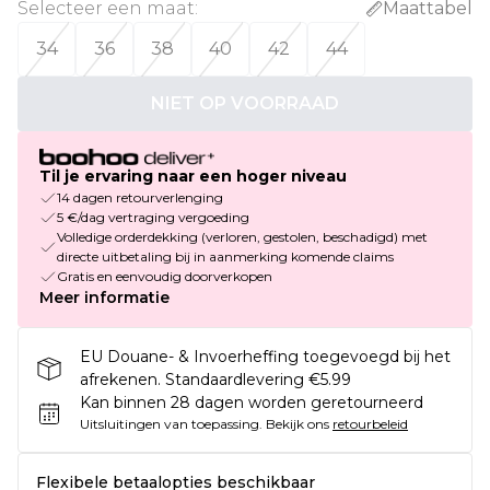
Selecteer een maat
:
Maattabel
34
36
38
40
42
44
NIET OP VOORRAAD
Til je ervaring naar een hoger niveau
14 dagen retourverlenging
5 €/dag vertraging vergoeding
Volledige orderdekking (verloren, gestolen, beschadigd) met
directe uitbetaling bij in aanmerking komende claims
Gratis en eenvoudig doorverkopen
Meer informatie
EU Douane- & Invoerheffing toegevoegd bij het
afrekenen. Standaardlevering €5.99
Kan binnen 28 dagen worden geretourneerd
Uitsluitingen van toepassing.
Bekijk ons
retourbeleid
Flexibele betaalopties beschikbaar