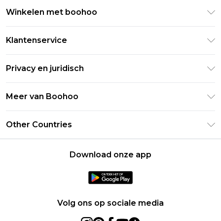
Winkelen met boohoo
Klarna
Klantenservice
Clearpay
Retourneer uw bestelling
Studentenkorting - Student Beans
Privacy en juridisch
Veelgestelde vragen
Studentenkorting - UNiDAYS
Privacybeleid
Leveringsinformatie
Meer van Boohoo
Boohoo App
Algemene voorwaarden
Retourinformatie
Maatgids
Verklaring over moderne slavernij
Over cookies
Other Countries
Neem contact met ons op
Carrières bij Boohoo
Gebruiksvoorwaarden
United States
Producten
Download onze app
France
Ireland
Netherlands
Volg ons op sociale media
Australia