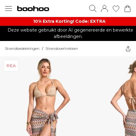
10% Extra Korting! Code: EXTRA​
Deze website gebruikt door AI gegenereerde en bewerkte
afbeeldingen.
Strandbedekkingen
/
Strandovertrekken
REA