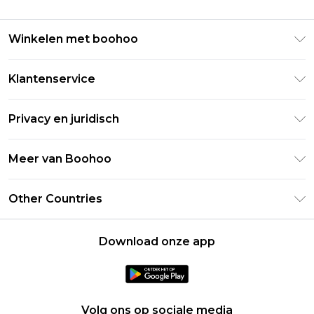
Winkelen met boohoo
Klarna
Klantenservice
Clearpay
Retourneer uw bestelling
Studentenkorting - Student Beans
Privacy en juridisch
Veelgestelde vragen
Studentenkorting - UNiDAYS
Privacybeleid
Leveringsinformatie
Meer van Boohoo
Boohoo App
Algemene voorwaarden
Retourinformatie
Maatgids
Verklaring over moderne slavernij
Over cookies
Other Countries
Neem contact met ons op
Carrières bij Boohoo
Gebruiksvoorwaarden
United States
Producten
Download onze app
France
Ireland
Netherlands
Volg ons op sociale media