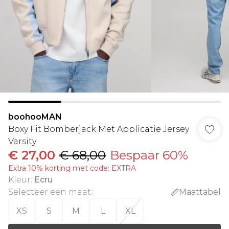
boohooMAN
Boxy Fit Bomberjack Met Applicatie Jersey
Varsity
€ 27,00
€ 68,00
Bespaar 60%
Extra 10% korting met code: EXTRA
Kleur
:
Ecru
Selecteer een maat
:
Maattabel
XS
S
M
L
XL