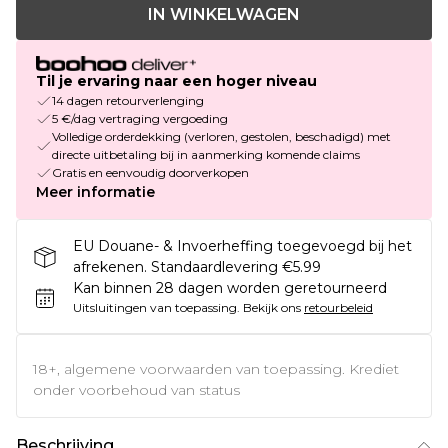
IN WINKELWAGEN
Til je ervaring naar een hoger niveau
14 dagen retourverlenging
5 €/dag vertraging vergoeding
Volledige orderdekking (verloren, gestolen, beschadigd) met
directe uitbetaling bij in aanmerking komende claims
Gratis en eenvoudig doorverkopen
Meer informatie
EU Douane- & Invoerheffing toegevoegd bij het
afrekenen. Standaardlevering €5.99
Kan binnen 28 dagen worden geretourneerd
Uitsluitingen van toepassing.
Bekijk ons
retourbeleid
18+, algemene voorwaarden van toepassing. Krediet
onder voorbehoud van status
Beschrijving