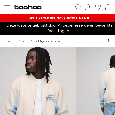
10% Extra Korting! Code: EXTRA​
Deze website gebruikt door AI gegenereerde en bewerkte
afbeeldingen.
Jassen En Vesten
/
Lichtgewicht Jassen