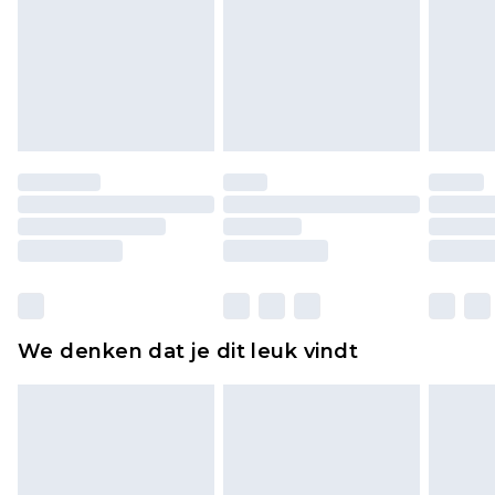
voor modieuze gezichtsmaskers, cosmetica,
piercingsieraden, seksspeeltjes, en badkleding of
lingerie als de hygiënezegel niet op zijn plaats zit
of is verbroken.
Schoenen en/of kledingstukken moeten
ongedragen en ongewassen zijn met de
originele labels eraan bevestigd. Schoenen
moeten ook binnenshuis worden gepast.
Huishoudelijke artikelen, zoals beddengoed,
matrassen, toppers en kussens, moeten
ongebruikt zijn en in de originele, ongeopende
We denken dat je dit leuk vindt
verpakking zitten. Dit heeft geen invloed op uw
wettelijke rechten.
Klik
hier
om ons volledige retourbeleid te
bekijken.