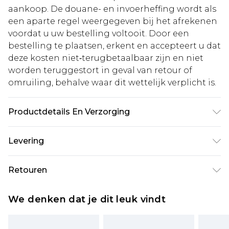
aankoop. De douane- en invoerheffing wordt als
een aparte regel weergegeven bij het afrekenen
voordat u uw bestelling voltooit. Door een
bestelling te plaatsen, erkent en accepteert u dat
deze kosten niet‑terugbetaalbaar zijn en niet
worden teruggestort in geval van retour of
omruiling, behalve waar dit wettelijk verplicht is.
Productdetails En Verzorging
100% Katoen. Model is 1,85m & draagt UK maat
Levering
M/32
Standaardlevering Nederland
€5.99
Retouren
Tot 5 werkdagen
Is er iets niet helemaal in orde? U heeft 21 dagen
Expressdienst Nederland
€14.99
We denken dat je dit leuk vindt
vanaf de dag dat u het ontvangt om iets terug te
Tot 2 werkdagen
sturen.