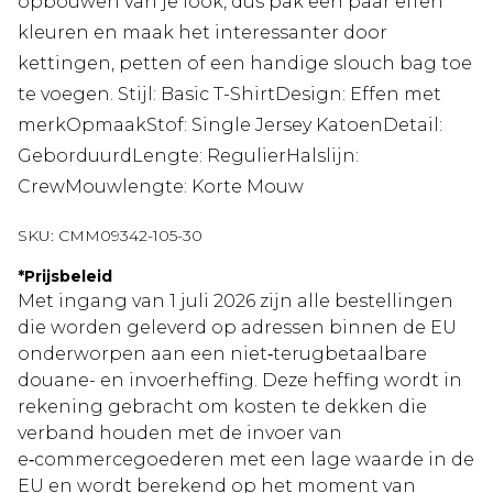
opbouwen van je look, dus pak een paar effen
kleuren en maak het interessanter door
kettingen, petten of een handige slouch bag toe
te voegen. Stijl: Basic T-ShirtDesign: Effen met
merkOpmaakStof: Single Jersey KatoenDetail:
GeborduurdLengte: RegulierHalslijn:
CrewMouwlengte: Korte Mouw
SKU:
CMM09342-105-30
*
Prijsbeleid
Met ingang van 1 juli 2026 zijn alle bestellingen
die worden geleverd op adressen binnen de EU
onderworpen aan een niet‑terugbetaalbare
douane- en invoerheffing. Deze heffing wordt in
rekening gebracht om kosten te dekken die
verband houden met de invoer van
e‑commercegoederen met een lage waarde in de
EU en wordt berekend op het moment van