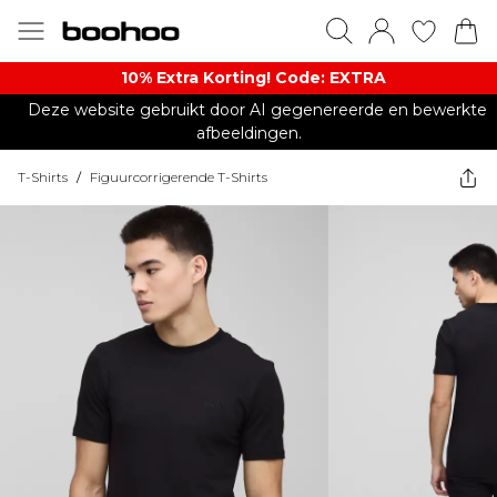
10% Extra Korting! Code: EXTRA​
Deze website gebruikt door AI gegenereerde en bewerkte
afbeeldingen.
T-Shirts
/
Figuurcorrigerende T-Shirts