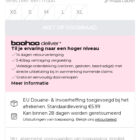
Selecteer een maat
:
Maattabel
XS
S
M
L
XL
NIET OP VOORRAAD
Til je ervaring naar een hoger niveau
14 dagen retourverlenging
5 €/dag vertraging vergoeding
Volledige orderdekking (verloren, gestolen, beschadigd) met
directe uitbetaling bij in aanmerking komende claims
Gratis en eenvoudig doorverkopen
Meer informatie
EU Douane- & Invoerheffing toegevoegd bij het
afrekenen. Standaardlevering €5.99
Kan binnen 28 dagen worden geretourneerd
Uitsluitingen van toepassing.
Bekijk ons
retourbeleid
18+, algemene voorwaarden van toepassing. Krediet