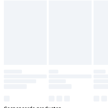
wettelijke rechten.
Klik
hier
om ons volledige retourbeleid te
bekijken.