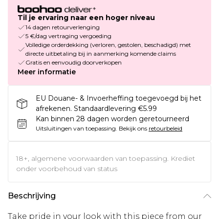
Til je ervaring naar een hoger niveau
14 dagen retourverlenging
5 €/dag vertraging vergoeding
Volledige orderdekking (verloren, gestolen, beschadigd) met
directe uitbetaling bij in aanmerking komende claims
Gratis en eenvoudig doorverkopen
Meer informatie
EU Douane- & Invoerheffing toegevoegd bij het
afrekenen. Standaardlevering €5.99
Kan binnen 28 dagen worden geretourneerd
Uitsluitingen van toepassing.
Bekijk ons
retourbeleid
18+, algemene voorwaarden van toepassing. Krediet
onder voorbehoud van status
Beschrijving
Take pride in your look with this piece from our