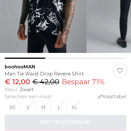
boohooMAN
Man Tie Waist Drop Revere Shirt
€ 12,00
€ 42,00
Bespaar 71%
Kleur
:
Zwart
Selecteer een maat
:
Maattabel
XS
S
M
L
XL
NIET OP VOORRAAD