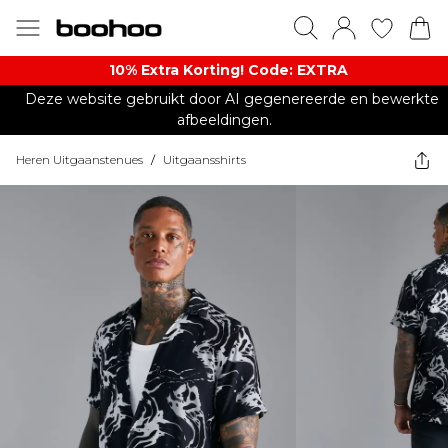
10% Extra Korting! Code: EXTRA​
Deze website gebruikt door AI gegenereerde en bewerkte
afbeeldingen.
Heren Uitgaanstenues
/
Uitgaansshirts