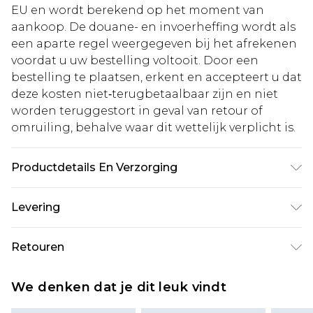
EU en wordt berekend op het moment van
aankoop. De douane- en invoerheffing wordt als
een aparte regel weergegeven bij het afrekenen
voordat u uw bestelling voltooit. Door een
bestelling te plaatsen, erkent en accepteert u dat
deze kosten niet‑terugbetaalbaar zijn en niet
worden teruggestort in geval van retour of
omruiling, behalve waar dit wettelijk verplicht is.
Productdetails En Verzorging
100% Viscose. Model is 6'1" and wears a UK size M.
Levering
Standaardlevering Nederland
€5.99
Retouren
Tot 5 werkdagen
Is er iets niet helemaal in orde? U heeft 21 dagen
Expressdienst Nederland
€14.99
We denken dat je dit leuk vindt
vanaf de dag dat u het ontvangt om iets terug te
Tot 2 werkdagen