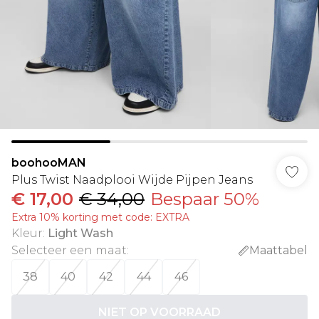
boohooMAN
Plus Twist Naadplooi Wijde Pijpen Jeans
€ 17,00
€ 34,00
Bespaar 50%
Extra 10% korting met code: EXTRA
Kleur
:
Light Wash
Selecteer een maat
:
Maattabel
38
40
42
44
46
NIET OP VOORRAAD