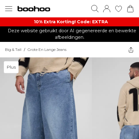
10% Extra Korting! Code: EXTRA​
Deze website gebruikt door AI gegenereerde en bewerkte
afbeeldingen.
Big & Tall
/
Grote En Lange Jeans
Plus