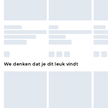
lingerie als de hygiënezegel niet op zijn plaats zit
of is verbroken.
Schoenen en/of kledingstukken moeten
ongedragen en ongewassen zijn met de
originele labels eraan bevestigd. Schoenen
moeten ook binnenshuis worden gepast.
Huishoudelijke artikelen, zoals beddengoed,
matrassen, toppers en kussens, moeten
ongebruikt zijn en in de originele, ongeopende
We denken dat je dit leuk vindt
verpakking zitten. Dit heeft geen invloed op uw
wettelijke rechten.
Klik
hier
om ons volledige retourbeleid te
bekijken.