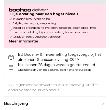
Til je ervaring naar een hoger niveau
14 dagen retourverlenging
5 €/dag vertraging vergoeding
Volledige orderdekking (verloren, gestolen, beschadigd) met
directe uitbetaling bij in aanmerking komende claims
Gratis en eenvoudig doorverkopen
Meer informatie
EU Douane- & Invoerheffing toegevoegd bij het
afrekenen. Standaardlevering €5.99
Kan binnen 28 dagen worden geretourneerd
Uitsluitingen van toepassing.
Bekijk ons
retourbeleid
18+, algemene voorwaarden van toepassing. Krediet
onder voorbehoud van status
Beschrijving