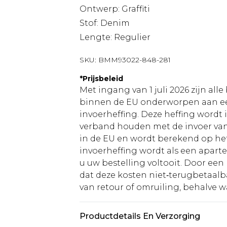
Ontwerp: Graffiti
Stof: Denim
Lengte: Regulier
SKU:
BMM93022-848-281
*
Prijsbeleid
Met ingang van 1 juli 2026 zijn al
binnen de EU onderworpen aan ee
invoerheffing. Deze heffing wordt
verband houden met de invoer v
in de EU en wordt berekend op h
invoerheffing wordt als een apart
u uw bestelling voltooit. Door een 
dat deze kosten niet‑terugbetaalba
van retour of omruiling, behalve waa
Productdetails En Verzorging