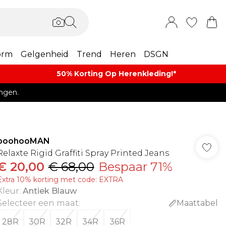
orm
Gelgenheid
Trend
Heren
DSGN
50% Korting Op Herenkleding​!*​
ngen.
boohooMAN
Relaxte Rigid Graffiti Spray Printed Jeans
€ 20,00
€ 68,00
Bespaar 71%
Extra 10% korting met code: EXTRA
Kleur
:
Antiek Blauw
Selecteer een maat
:
Maattabel
28R
30R
32R
34R
36R