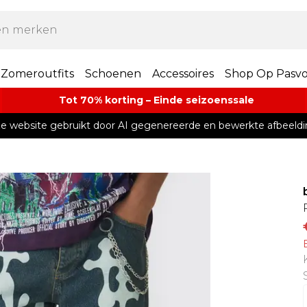
Zomeroutfits
Schoenen
Accessoires
Shop Op Pasv
Tot 70% korting – Einde seizoenssale
e website gebruikt door AI gegenereerde en bewerkte afbeeldi