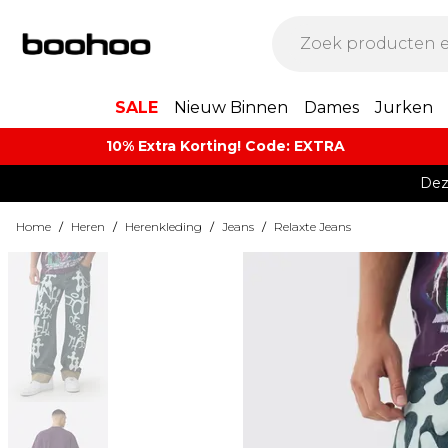
SALE
Nieuw Binnen
Dames
Jurken
10% Extra Korting! Code: EXTRA​
Dez
Home
/
Heren
/
Herenkleding
/
Jeans
/
Relaxte Jeans