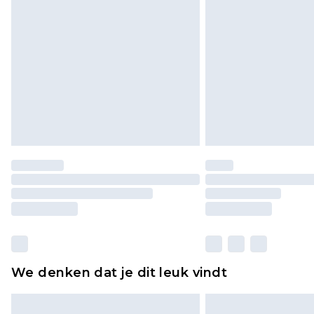
Klik
hier
om ons volledige retourbe
We denken dat je dit leuk vindt