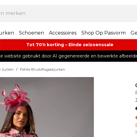
urken
Schoenen
Accessoires
Shop Op Pasvorm
Ge
Tot 70% korting – Einde seizoenssale
e website gebruikt door AI gegenereerde en bewerkte afbeeldi
e Jurken
/
Petite Bruiloftsgastjurken