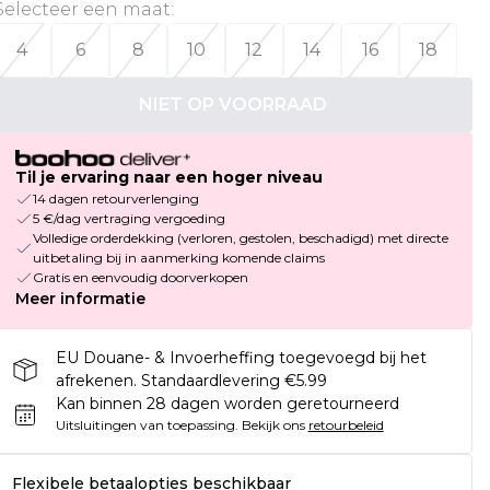
Selecteer een maat
:
4
6
8
10
12
14
16
18
NIET OP VOORRAAD
Til je ervaring naar een hoger niveau
14 dagen retourverlenging
5 €/dag vertraging vergoeding
Volledige orderdekking (verloren, gestolen, beschadigd) met directe
uitbetaling bij in aanmerking komende claims
Gratis en eenvoudig doorverkopen
Meer informatie
EU Douane- & Invoerheffing toegevoegd bij het
afrekenen. Standaardlevering €5.99
Kan binnen 28 dagen worden geretourneerd
Uitsluitingen van toepassing.
Bekijk ons
retourbeleid
Flexibele betaalopties beschikbaar