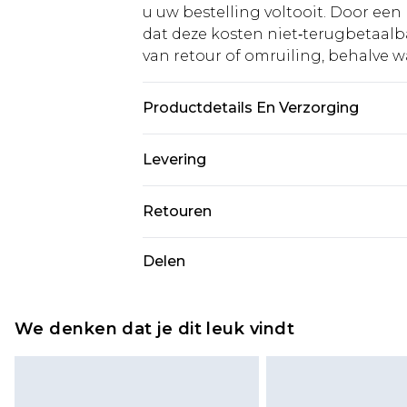
u uw bestelling voltooit. Door een 
dat deze kosten niet‑terugbetaalba
van retour of omruiling, behalve waa
Productdetails En Verzorging
Materiaal: 100% Polyester. Voerin
Levering
tot zoom: 120 cm. Model draagt maat
Standaardlevering Nederland
Retouren
Tot 5 werkdagen
Is er iets niet helemaal in orde? U
Delen
Expressdienst Nederland
om iets terug te sturen.
Tot 2 werkdagen
Houd er rekening mee dat er een 
wordt gebracht op uw terugbetal
We denken dat je dit leuk vindt
Let op, we kunnen geen restituti
cosmetica, piercingsieraden, sekssp
hygiënezegel niet op zijn plaats zit