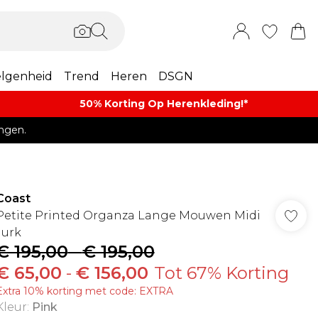
lgenheid
Trend
Heren
DSGN
50% Korting Op Herenkleding​!*​
ngen.
Coast
Petite Printed Organza Lange Mouwen Midi
Jurk
€ 195,00
-
€ 195,00
€ 65,00
-
€ 156,00
Tot 67% Korting
Extra 10% korting met code: EXTRA
Kleur
:
Pink