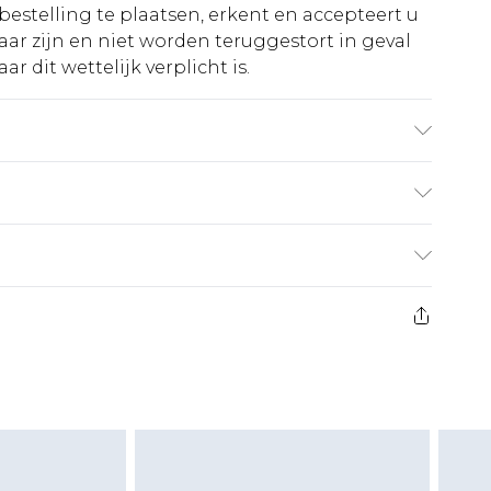
bestelling te plaatsen, erkent en accepteert u
ar zijn en niet worden teruggestort in geval
r dit wettelijk verplicht is.
g: 100% Polyester. Machinewasbaar. Lengte SNP
 10 (ongeveer). Modellengte: 5'7 tot 5'9.
€5.99
 heeft 21 dagen vanaf de dag dat u het ontvangt
€14.99
retourkosten van €7 per pakket in mindering
ingsbedrag.
es aanbieden voor modieuze gezichtsmaskers,
eeltjes, en badkleding of lingerie als de
 of is verbroken.