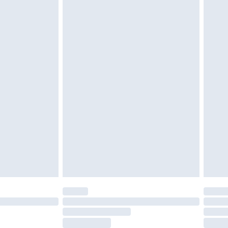
moeten ongedragen en ongewassen zijn met
igd. Schoenen moeten ook binnenshuis worden
 zoals beddengoed, matrassen, toppers en
en in de originele, ongeopende verpakking
w wettelijke rechten.
leid te bekijken.