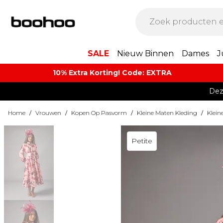
SALE
Nieuw Binnen
Dames
J
10% Extra Korting! Code: EXTRA​
Dez
Home
/
Vrouwen
/
Kopen Op Pasvorm
/
Kleine Maten Kleding
/
Klein
Petite