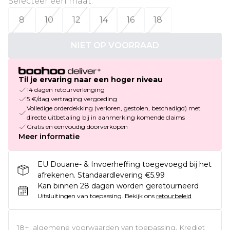
Selecteer een maat
:
8
10
12
14
16
18
NIET OP VOORRAAD
Til je ervaring naar een hoger niveau
14 dagen retourverlenging
5 €/dag vertraging vergoeding
Volledige orderdekking (verloren, gestolen, beschadigd) met
directe uitbetaling bij in aanmerking komende claims
Gratis en eenvoudig doorverkopen
Meer informatie
EU Douane- & Invoerheffing toegevoegd bij het
afrekenen. Standaardlevering €5.99
Kan binnen 28 dagen worden geretourneerd
Uitsluitingen van toepassing.
Bekijk ons
retourbeleid
18+, algemene voorwaarden van toepassing. Krediet