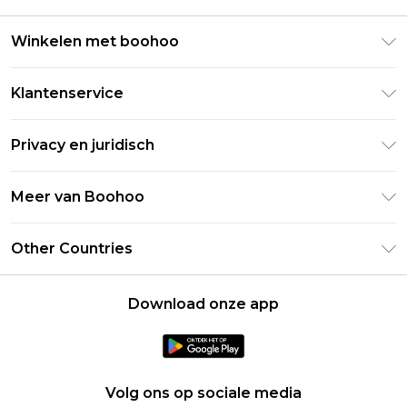
Winkelen met boohoo
Klarna
Klantenservice
Clearpay
Retourneer uw bestelling
Studentenkorting - Student Beans
Privacy en juridisch
Veelgestelde vragen
Studentenkorting - UNiDAYS
Privacybeleid
Leveringsinformatie
Meer van Boohoo
Boohoo App
Algemene voorwaarden
Retourinformatie
Maatgids
Verklaring over moderne slavernij
Over cookies
Other Countries
Neem contact met ons op
Carrières bij Boohoo
Gebruiksvoorwaarden
United States
Producten
Download onze app
France
Ireland
Netherlands
Volg ons op sociale media
Australia