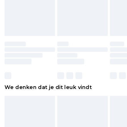
voor modieuze gezichtsmaskers, cosmetica,
piercingsieraden, seksspeeltjes, en badkleding of
lingerie als de hygiënezegel niet op zijn plaats zit
of is verbroken.
Schoenen en/of kledingstukken moeten
ongedragen en ongewassen zijn met de
originele labels eraan bevestigd. Schoenen
moeten ook binnenshuis worden gepast.
Huishoudelijke artikelen, zoals beddengoed,
matrassen, toppers en kussens, moeten
ongebruikt zijn en in de originele, ongeopende
We denken dat je dit leuk vindt
verpakking zitten. Dit heeft geen invloed op uw
wettelijke rechten.
Klik
hier
om ons volledige retourbeleid te
bekijken.