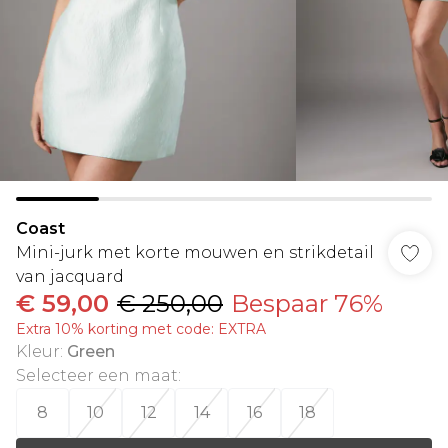
Coast
Mini-jurk met korte mouwen en strikdetail
van jacquard
€ 59,00
€ 250,00
Bespaar 76%
Extra 10% korting met code: EXTRA
Kleur
:
Green
Selecteer een maat
:
8
10
12
14
16
18