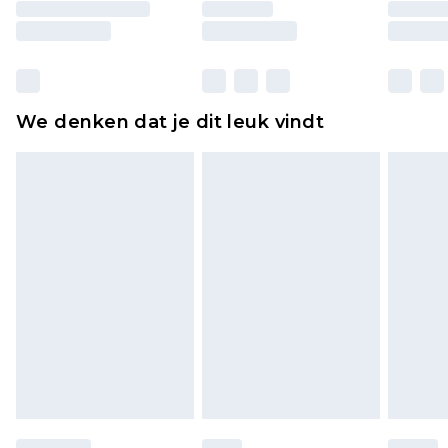
moeten ook binnenshuis worden gepast.
Huishoudelijke artikelen, zoals beddengoed,
matrassen, toppers en kussens, moeten
ongebruikt zijn en in de originele, ongeopende
We denken dat je dit leuk vindt
verpakking zitten. Dit heeft geen invloed op uw
wettelijke rechten.
Klik
hier
om ons volledige retourbeleid te
bekijken.