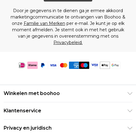
Door je gegevens in te dienen ga je ermee akkoord
marketingcommunicatie te ontvangen van Boohoo &
onze
Familie van Merken
per e-mail. Je kunt je op elk
moment afmelden. Je stemt ook in met het gebruik
van je gegevens in overeenstemming met ons
Privacybeleid.
Winkelen met boohoo
Klarna
Klantenservice
Clearpay
Retourneer uw bestelling
Studentenkorting - Student Beans
Privacy en juridisch
Veelgestelde vragen
Studentenkorting - UNiDAYS