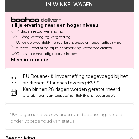
IN WINKELWAGEN
Til je ervaring naar een hoger niveau
14 dagen retourverlenging
5 €/dag vertraging vergoeding
Volledige orderdekking (verloren, gestolen, beschadigd) met
directe uitbetaling bij in aanmerking komende claims
Gratis en eenvoudig doorverkopen
Meer informatie
EU Douane- & Invoerheffing toegevoegd bij het
afrekenen. Standaardlevering €5.99
Kan binnen 28 dagen worden geretourneerd
Uitsluitingen van toepassing.
Bekijk ons
retourbeleid
18+, algemene voorwaarden van toepassing. Krediet
onder voorbehoud van status
Beschrijving