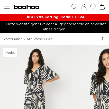
10% Extra Korting! Code: EXTRA​
Deze website gebruikt door AI gegenereerde en bewerkte
afbeeldingen.
Zomerjurken
/
Midi Zomerjurken
Petite