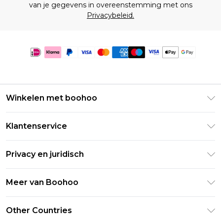
van je gegevens in overeenstemming met ons
Privacybeleid.
Winkelen met boohoo
Klarna
Klantenservice
Clearpay
Retourneer uw bestelling
Studentenkorting - Student Beans
Privacy en juridisch
Veelgestelde vragen
Studentenkorting - UNiDAYS
Privacybeleid
Leveringsinformatie
Meer van Boohoo
Boohoo App
Algemene voorwaarden
Retourinformatie
Maatgids
Verklaring over moderne slavernij
Over cookies
Other Countries
Neem contact met ons op
Carrières bij Boohoo