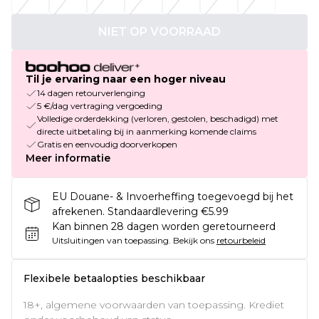
NIET OP VOORRAAD
Til je ervaring naar een hoger niveau
14 dagen retourverlenging
5 €/dag vertraging vergoeding
Volledige orderdekking (verloren, gestolen, beschadigd) met
directe uitbetaling bij in aanmerking komende claims
Gratis en eenvoudig doorverkopen
Meer informatie
EU Douane- & Invoerheffing toegevoegd bij het
afrekenen. Standaardlevering €5.99
Kan binnen 28 dagen worden geretourneerd
Uitsluitingen van toepassing.
Bekijk ons
retourbeleid
Flexibele betaalopties beschikbaar
18+, algemene voorwaarden van toepassing. Krediet