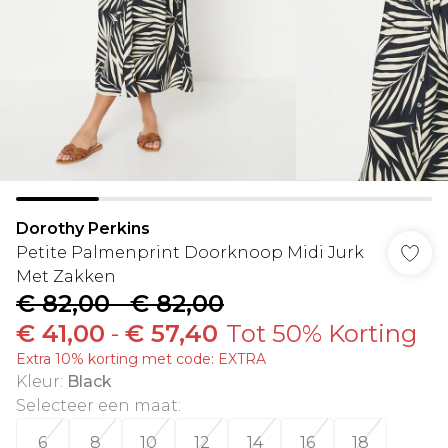
Dorothy Perkins
Petite Palmenprint Doorknoop Midi Jurk
Met Zakken
€ 82,00
-
€ 82,00
€ 41,00
-
€ 57,40
Tot 50% Korting
Extra 10% korting met code: EXTRA
Kleur
:
Black
Selecteer een maat
:
6
8
10
12
14
16
18