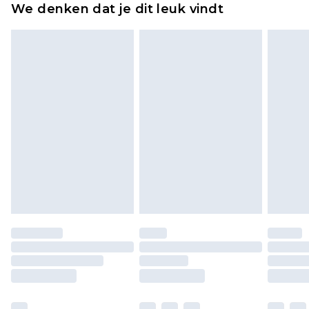
We denken dat je dit leuk vindt
verpakking zitten. Dit heeft geen invloed op uw
wettelijke rechten.
Klik
hier
om ons volledige retourbeleid te
bekijken.