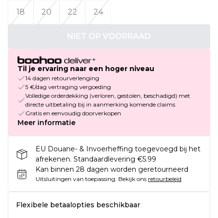
18
20
22
24
NIET OP VOORRAAD
Til je ervaring naar een hoger niveau
14 dagen retourverlenging
5 €/dag vertraging vergoeding
Volledige orderdekking (verloren, gestolen, beschadigd) met
directe uitbetaling bij in aanmerking komende claims
Gratis en eenvoudig doorverkopen
Meer informatie
EU Douane- & Invoerheffing toegevoegd bij het
afrekenen. Standaardlevering €5.99
Kan binnen 28 dagen worden geretourneerd
Uitsluitingen van toepassing.
Bekijk ons
retourbeleid
Flexibele betaalopties beschikbaar