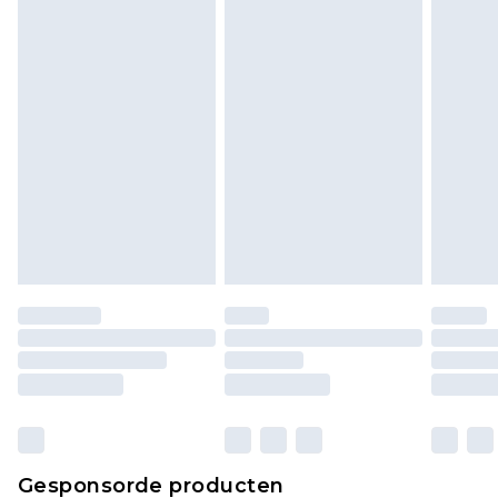
Klik
hier
om ons volledige retourbeleid te
bekijken.
Gesponsorde producten