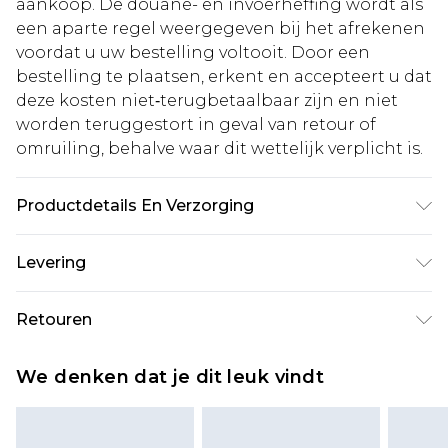
aankoop. De douane- en invoerheffing wordt als
een aparte regel weergegeven bij het afrekenen
voordat u uw bestelling voltooit. Door een
bestelling te plaatsen, erkent en accepteert u dat
deze kosten niet‑terugbetaalbaar zijn en niet
worden teruggestort in geval van retour of
omruiling, behalve waar dit wettelijk verplicht is.
Productdetails En Verzorging
100% Polyester. Alleen koud handwassen. Model
Levering
draagt UK maat 8/ US maat 4. Model lengte
ongeveer: 5"9. Lengte ongeveer: 145cm
Standaardlevering Nederland
€5.99
Retouren
Tot 5 werkdagen
Is er iets niet helemaal in orde? U heeft 21 dagen
Expressdienst Nederland
€14.99
We denken dat je dit leuk vindt
vanaf de dag dat u het ontvangt om iets terug te
Tot 2 werkdagen
sturen.
Houd er rekening mee dat er een retourkosten