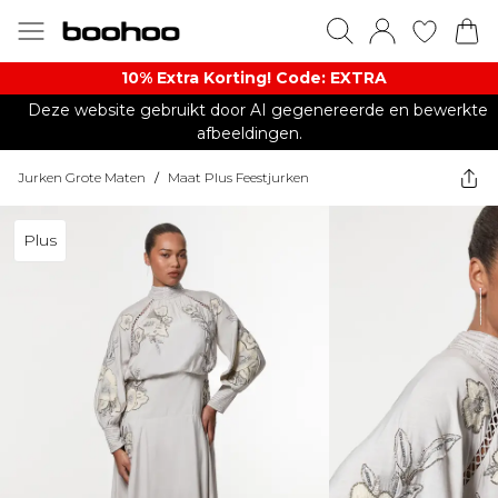
10% Extra Korting! Code: EXTRA​
Deze website gebruikt door AI gegenereerde en bewerkte
afbeeldingen.
Jurken Grote Maten
/
Maat Plus Feestjurken
Plus