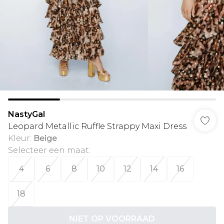
NastyGal
Leopard Metallic Ruffle Strappy Maxi Dress
Kleur
:
Beige
Selecteer een maat
:
4
6
8
10
12
14
16
18
NIET OP VOORRAAD