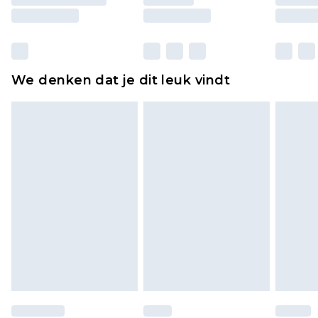
moeten ook binnenshuis worden gepast.
Huishoudelijke artikelen, zoals beddengoed,
matrassen, toppers en kussens, moeten
ongebruikt zijn en in de originele, ongeopende
We denken dat je dit leuk vindt
verpakking zitten. Dit heeft geen invloed op uw
wettelijke rechten.
Klik
hier
om ons volledige retourbeleid te
bekijken.