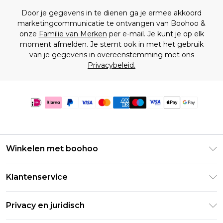
Door je gegevens in te dienen ga je ermee akkoord
marketingcommunicatie te ontvangen van Boohoo &
onze
Familie van Merken
per e-mail. Je kunt je op elk
moment afmelden. Je stemt ook in met het gebruik
van je gegevens in overeenstemming met ons
Privacybeleid.
Winkelen met boohoo
Klarna
Klantenservice
Clearpay
Retourneer uw bestelling
Studentenkorting - Student Beans
Privacy en juridisch
Veelgestelde vragen
Studentenkorting - UNiDAYS