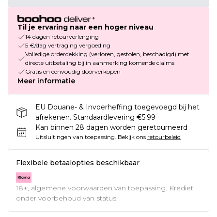
Til je ervaring naar een hoger niveau
14 dagen retourverlenging
5 €/dag vertraging vergoeding
Volledige orderdekking (verloren, gestolen, beschadigd) met
directe uitbetaling bij in aanmerking komende claims
Gratis en eenvoudig doorverkopen
Meer informatie
EU Douane- & Invoerheffing toegevoegd bij het
afrekenen. Standaardlevering €5.99
Kan binnen 28 dagen worden geretourneerd
Uitsluitingen van toepassing.
Bekijk ons
retourbeleid
Flexibele betaalopties beschikbaar
18+, algemene voorwaarden van toepassing. Krediet
onder voorbehoud van status