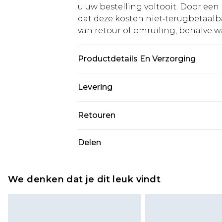
u uw bestelling voltooit. Door een 
dat deze kosten niet‑terugbetaalba
van retour of omruiling, behalve waa
Productdetails En Verzorging
Main: 94% Polyester 6% Elastane. L
Levering
Model wears size 10.
Standaardlevering Nederland
Retouren
Tot 5 werkdagen
Is er iets niet helemaal in orde? U
Delen
Expressdienst Nederland
om iets terug te sturen.
Tot 2 werkdagen
Houd er rekening mee dat er een 
wordt gebracht op uw terugbetal
We denken dat je dit leuk vindt
Let op, we kunnen geen restituti
cosmetica, piercingsieraden, sekssp
hygiënezegel niet op zijn plaats zit