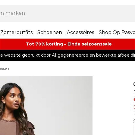
Zomeroutfits
Schoenen
Accessoires
Shop Op Pasv
Tot 70% korting – Einde seizoenssale
e website gebruikt door AI gegenereerde en bewerkte afbeeldi
Jassen