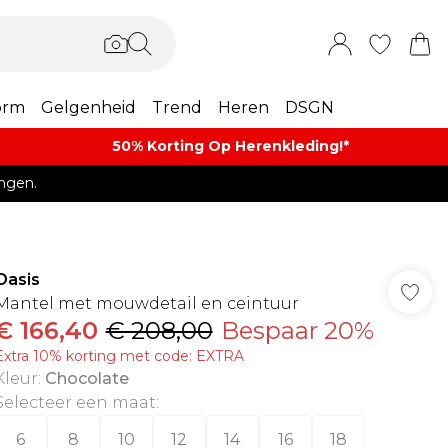
orm
Gelgenheid
Trend
Heren
DSGN
50% Korting Op Herenkleding​!*​
ngen.
Oasis
Mantel met mouwdetail en ceintuur
€ 166,40
€ 208,00
Bespaar 20%
Extra 10% korting met code: EXTRA
Kleur
:
Chocolate
Selecteer een maat
:
6
8
10
12
14
16
18