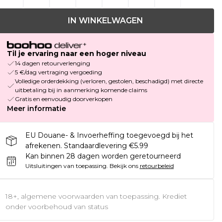
IN WINKELWAGEN
Til je ervaring naar een hoger niveau
14 dagen retourverlenging
5 €/dag vertraging vergoeding
Volledige orderdekking (verloren, gestolen, beschadigd) met directe
uitbetaling bij in aanmerking komende claims
Gratis en eenvoudig doorverkopen
Meer informatie
EU Douane- & Invoerheffing toegevoegd bij het
afrekenen. Standaardlevering €5.99
Kan binnen 28 dagen worden geretourneerd
Uitsluitingen van toepassing.
Bekijk ons
retourbeleid
18+, algemene voorwaarden van toepassing. Krediet
onder voorbehoud van status