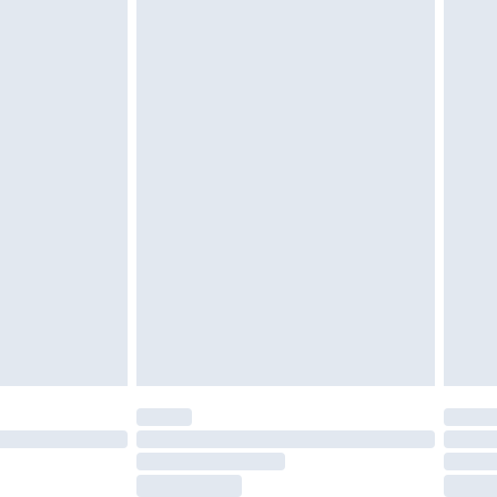
moeten ongedragen en ongewassen zijn met
igd. Schoenen moeten ook binnenshuis worden
 zoals beddengoed, matrassen, toppers en
en in de originele, ongeopende verpakking
w wettelijke rechten.
leid te bekijken.