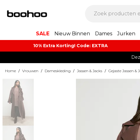
SALE
Nieuw Binnen
Dames
Jurken
10% Extra Korting! Code: EXTRA​
Dez
Home
/
Vrouwen
/
Dameskleding
/
Jassen & Jacks
/
Gejaste Jassen & 