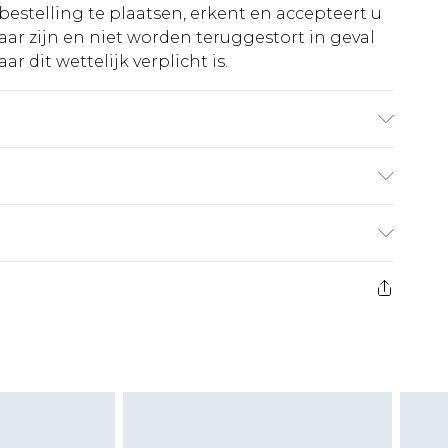
bestelling te plaatsen, erkent en accepteert u
ar zijn en niet worden teruggestort in geval
r dit wettelijk verplicht is.
ining: 100% Polyester. Machine washable.
€5.99
 heeft 21 dagen vanaf de dag dat u het ontvangt
€14.99
retourkosten van €7 per pakket in mindering
ingsbedrag.
es aanbieden voor modieuze gezichtsmaskers,
eeltjes, en badkleding of lingerie als de
 of is verbroken.