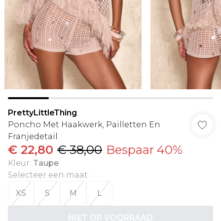
PrettyLittleThing
Poncho Met Haakwerk, Pailletten En
Franjedetail
€ 22,80
€ 38,00
Bespaar 40%
Kleur
:
Taupe
Selecteer een maat
:
XS
S
M
L
NIET OP VOORRAAD