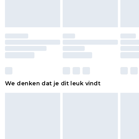
lingerie als de hygiënezegel niet op zijn plaats zit
of is verbroken.
Schoenen en/of kledingstukken moeten
ongedragen en ongewassen zijn met de
originele labels eraan bevestigd. Schoenen
moeten ook binnenshuis worden gepast.
Huishoudelijke artikelen, zoals beddengoed,
matrassen, toppers en kussens, moeten
ongebruikt zijn en in de originele, ongeopende
We denken dat je dit leuk vindt
verpakking zitten. Dit heeft geen invloed op uw
wettelijke rechten.
Klik
hier
om ons volledige retourbeleid te
bekijken.