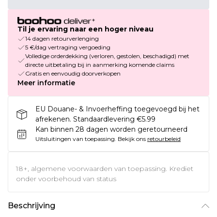
Til je ervaring naar een hoger niveau
14 dagen retourverlenging
5 €/dag vertraging vergoeding
Volledige orderdekking (verloren, gestolen, beschadigd) met
directe uitbetaling bij in aanmerking komende claims
Gratis en eenvoudig doorverkopen
Meer informatie
EU Douane- & Invoerheffing toegevoegd bij het
afrekenen. Standaardlevering €5.99
Kan binnen 28 dagen worden geretourneerd
Uitsluitingen van toepassing.
Bekijk ons
retourbeleid
18+, algemene voorwaarden van toepassing. Krediet
onder voorbehoud van status
Beschrijving