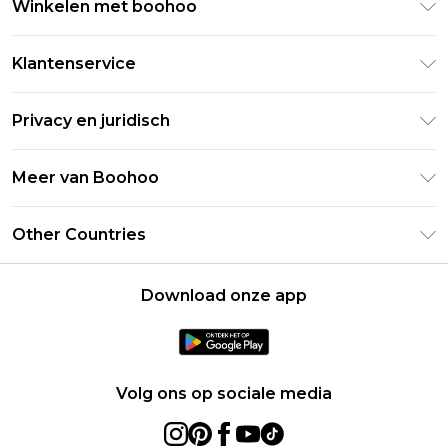
Winkelen met boohoo
Klarna
Klantenservice
Clearpay
Retourneer uw bestelling
Studentenkorting - Student Beans
Privacy en juridisch
Veelgestelde vragen
Studentenkorting - UNiDAYS
Privacybeleid
Leveringsinformatie
Meer van Boohoo
Boohoo App
Algemene voorwaarden
Retourinformatie
Maatgids
Verklaring over moderne slavernij
Over cookies
Other Countries
Neem contact met ons op
Carrières bij Boohoo
Gebruiksvoorwaarden
United States
Producten
Download onze app
France
Ireland
Netherlands
Volg ons op sociale media
Australia
Sweden