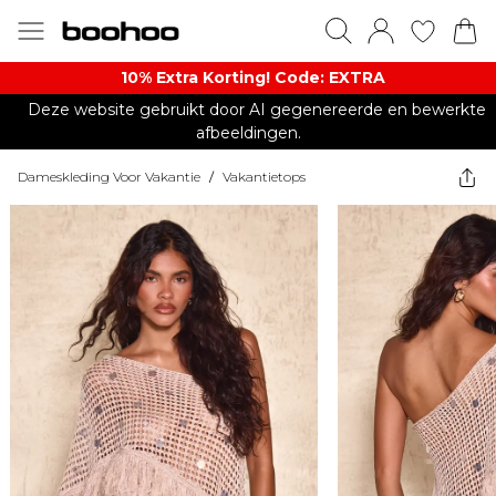
10% Extra Korting! Code: EXTRA​
Deze website gebruikt door AI gegenereerde en bewerkte
afbeeldingen.
Dameskleding Voor Vakantie
/
Vakantietops