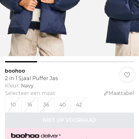
boohoo
2 in 1 Sjaal Puffer Jas
Kleur
:
Navy
Selecteer een maat
:
Maattabel
10
16
36
40
42
NIET OP VOORRAAD