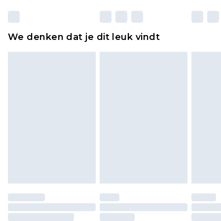
Huishoudelijke artikelen, zoals beddengoed,
matrassen, toppers en kussens, moeten
ongebruikt zijn en in de originele, ongeopende
We denken dat je dit leuk vindt
verpakking zitten. Dit heeft geen invloed op uw
wettelijke rechten.
Klik
hier
om ons volledige retourbeleid te
bekijken.