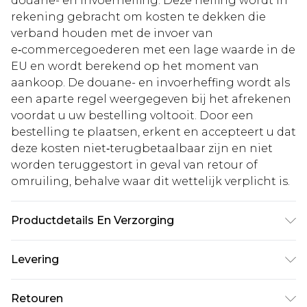
douane- en invoerheffing. Deze heffing wordt in
rekening gebracht om kosten te dekken die
verband houden met de invoer van
e‑commercegoederen met een lage waarde in de
EU en wordt berekend op het moment van
aankoop. De douane- en invoerheffing wordt als
een aparte regel weergegeven bij het afrekenen
voordat u uw bestelling voltooit. Door een
bestelling te plaatsen, erkent en accepteert u dat
deze kosten niet‑terugbetaalbaar zijn en niet
worden teruggestort in geval van retour of
omruiling, behalve waar dit wettelijk verplicht is.
Productdetails En Verzorging
Buitenkant: 100% polyamide. Binnenkant: 100%
Levering
polyester. Alleen chemisch reinigen. Model
draagt UK 10
Standaardlevering Nederland
€5.99
Retouren