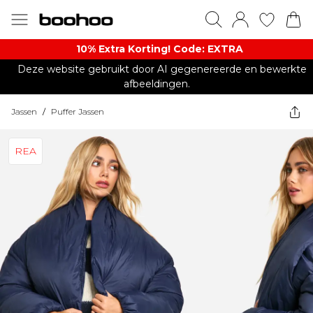
10% Extra Korting! Code: EXTRA​
Deze website gebruikt door AI gegenereerde en bewerkte
afbeeldingen.
Jassen
/
Puffer Jassen
REA