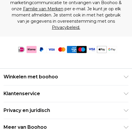
marketingcommunicatie te ontvangen van Boohoo &
onze
Familie van Merken
per e-mail. Je kunt je op elk
moment afmelden. Je stemt ook in met het gebruik
van je gegevens in overeenstemming met ons
Privacybeleid.
Winkelen met boohoo
Klarna
Klantenservice
Clearpay
Retourneer uw bestelling
Studentenkorting - Student Beans
Privacy en juridisch
Veelgestelde vragen
Studentenkorting - UNiDAYS
Privacybeleid
Leveringsinformatie
Meer van Boohoo
Boohoo App