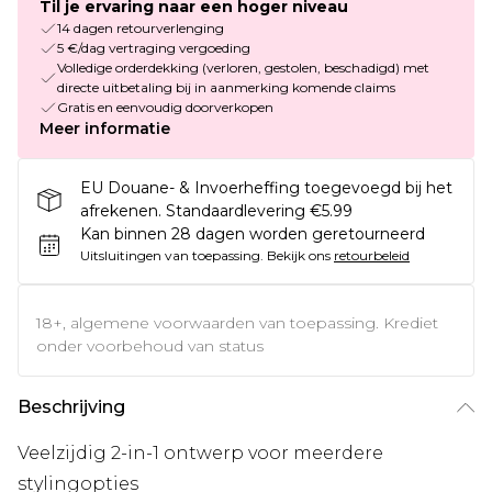
Til je ervaring naar een hoger niveau
14 dagen retourverlenging
5 €/dag vertraging vergoeding
Volledige orderdekking (verloren, gestolen, beschadigd) met
directe uitbetaling bij in aanmerking komende claims
Gratis en eenvoudig doorverkopen
Meer informatie
EU Douane- & Invoerheffing toegevoegd bij het
afrekenen. Standaardlevering €5.99
Kan binnen 28 dagen worden geretourneerd
Uitsluitingen van toepassing.
Bekijk ons
retourbeleid
18+, algemene voorwaarden van toepassing. Krediet
onder voorbehoud van status
Beschrijving
Veelzijdig 2-in-1 ontwerp voor meerdere
stylingopties