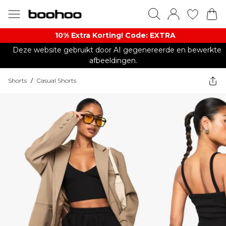
10% Extra Korting! Code: EXTRA​
Deze website gebruikt door AI gegenereerde en bewerkte
afbeeldingen.
Shorts
/
Casual Shorts