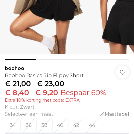
boohoo
Boohoo Basics Rib Flippy Short
€ 21,00
-
€ 23,00
€ 8,40
-
€ 9,20
Bespaar 60%
Extra 10% korting met code: EXTRA
Kleur
:
Zwart
Selecteer een maat
:
Maattabel
34
36
38
40
42
44