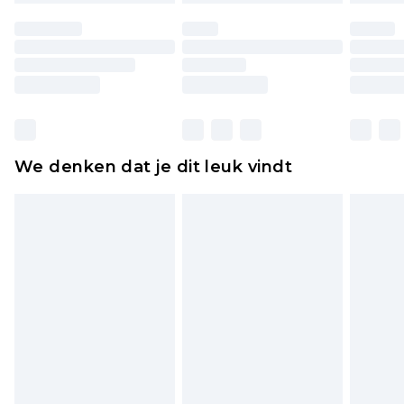
ongedragen en ongewassen zijn met de
originele labels eraan bevestigd. Schoenen
moeten ook binnenshuis worden gepast.
Huishoudelijke artikelen, zoals beddengoed,
matrassen, toppers en kussens, moeten
ongebruikt zijn en in de originele, ongeopende
We denken dat je dit leuk vindt
verpakking zitten. Dit heeft geen invloed op uw
wettelijke rechten.
Klik
hier
om ons volledige retourbeleid te
bekijken.