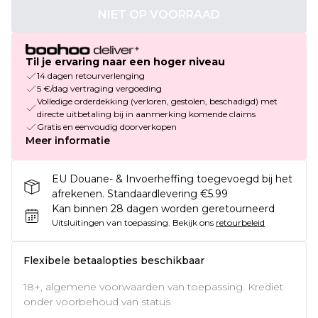
NIET OP VOORRAAD
Til je ervaring naar een hoger niveau
14 dagen retourverlenging
5 €/dag vertraging vergoeding
Volledige orderdekking (verloren, gestolen, beschadigd) met
directe uitbetaling bij in aanmerking komende claims
Gratis en eenvoudig doorverkopen
Meer informatie
EU Douane- & Invoerheffing toegevoegd bij het
afrekenen. Standaardlevering €5.99
Kan binnen 28 dagen worden geretourneerd
Uitsluitingen van toepassing.
Bekijk ons
retourbeleid
Flexibele betaalopties beschikbaar
18+, algemene voorwaarden van toepassing. Krediet
onder voorbehoud van status